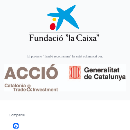
El projecte "També recomanem" ha estat cofinançat per:
Compartiu
Facebook