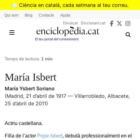
Vés
✉️
Ciència en català, cada setmana al teu correu.
al
➜
Subscriu-te al butlletí de Divulcat
.
Qui som
Blog
Contacte
Ajuda
contingut
Divulcat
Diccionari.cat
El teu portal del coneixement
Temps de lectura:
1 min
María Isbert
María Ysbert Soriano
(Madrid, 21 d’abril de 1917 — Villarrobledo, Albacete,
25 d’abril de 2011)
Actriu castellana.
Filla de l’actor
Pepe Isbert
, debutà professionalment en el