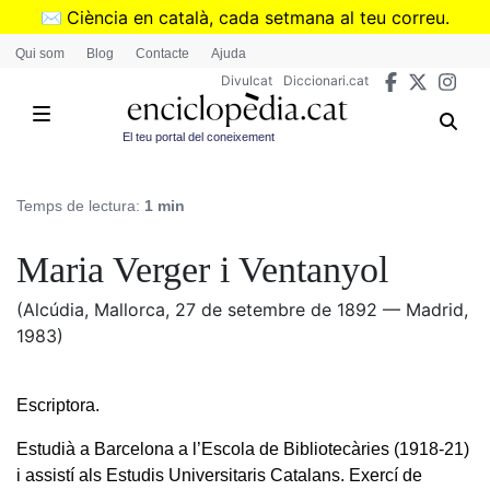
Vés
✉️
Ciència en català, cada setmana al teu correu.
al
➜
Subscriu-te al butlletí de Divulcat
.
Qui som
Blog
Contacte
Ajuda
contingut
Divulcat
Diccionari.cat
El teu portal del coneixement
Temps de lectura:
1 min
Maria Verger i Ventanyol
(Alcúdia, Mallorca, 27 de setembre de 1892 — Madrid,
1983)
Escriptora.
Estudià a Barcelona a l’Escola de Bibliotecàries (1918-21)
i assistí als Estudis Universitaris Catalans. Exercí de