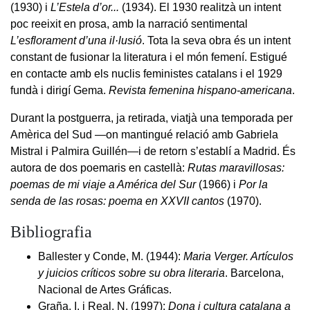
(1930) i
L’Estela d’or...
(1934). El 1930 realitzà un intent
poc reeixit en prosa, amb la narració sentimental
L’esflorament d’una il·lusió
. Tota la seva obra és un intent
constant de fusionar la literatura i el món femení. Estigué
en contacte amb els nuclis feministes catalans i el 1929
fundà i dirigí Gema.
Revista femenina hispano-americana
.
Durant la postguerra, ja retirada, viatjà una temporada per
Amèrica del Sud —on mantingué relació amb Gabriela
Mistral i Palmira Guillén—i de retorn s’establí a Madrid. És
autora de dos poemaris en castellà:
Rutas maravillosas:
poemas de mi viaje a América del Sur
(1966) i
Por la
senda de las rosas: poema en XXVII cantos
(1970).
Bibliografia
Ballester y Conde, M. (1944):
Maria Verger. Artículos
y juicios críticos sobre su obra literaria
. Barcelona,
Nacional de Artes Gráficas.
Graña, I. i Real, N. (1997):
Dona i cultura catalana a