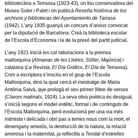
bibliotecària a Terrassa (1923-43), on fou conservadora del
Museu Soler i Palet i on publicà
Reseña histórica de los
archivos y bibliotecas del Ayuntamiento de Tarrasa
(1942). L’any 1935 guanyà un concurs d’arxius convocat
per la diputació de Barcelona. Creà la biblioteca escolar
de l’Escola d’Economia i la de la presó del partit judicial.
L’any 1921 inicià les col·laboracions a la premsa
mallorquina (
Almanac de les Lletres
,
Sóller
,
Majòrica
) i
catalana (
La Revista
,
El Día Gràfico
,
El Día
de Terrassa).
Com a escriptora s’inscriu en el grup de l’Escola
Mallorquina, dins la qual cercà el mestratge de Maria
Antònia Salvà, que prologà el seu primer llibre de versos
(
Clarors matinals
, 1924). La seva obra poètica és desigual,
s’inicià segons el model estètic, formal i de continguts de
l’Escola Mallorquina, però evolucionà per una via més
intimista i delicada i obrí pas a temes nous com la mort, el
desengany amorós, la destrucció de la natura, la relació
amorosa i la maternitat, ja reflectits a
Tendal d’estrelles