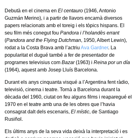
Debutà en el cinema en
El centauro
(1946, Antonio
Guzmán Merino), i a partir de llavors encarnà diversos
papers relacionats amb el toreig i els tòpics hispans. El
seu film més conegut fou
Pandora i l’holandès errant
(
Pandora and the Flying Dutchman
, 1950, Albert Lewin),
rodat a la Costa Brava amb l’actriu
Ava Gardner
. La
popularitat el dugué també a fer de presentador de
programes televisius com
Bazar
(1963) i
Reina por un día
(1964), aquest amb Josep Lluís Barcelona.
Durant els anys cinquanta visqué a l’Argentina fent ràdio,
televisió, cinema i teatre. Tornà a Barcelona durant la
dècada del 1960, ciutat on feu alguns films i reaparegué el
1970 en el teatre amb una de les obres que l’havia
consagrat dalt dels escenaris,
El místic
, de Santiago
Rusiñol.
Els últims anys de la seva vida deixà la interpretació i es