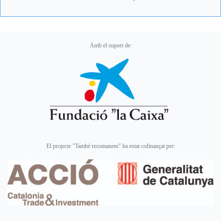
Amb el suport de:
El projecte "També recomanem" ha estat cofinançat per: