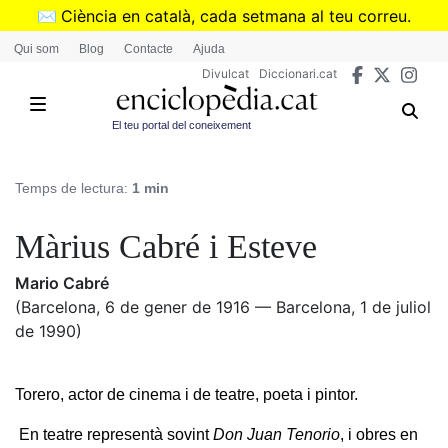
Vés
✉️
Ciència en català, cada setmana al teu correu.
al
➜
Subscriu-te al butlletí de Divulcat
.
Qui som
Blog
Contacte
Ajuda
contingut
Divulcat
Diccionari.cat
El teu portal del coneixement
Temps de lectura:
1 min
Màrius Cabré i Esteve
Mario Cabré
(Barcelona, 6 de gener de 1916 — Barcelona, 1 de juliol
de 1990)
Torero, actor de cinema i de teatre, poeta i pintor.
En teatre representà sovint
Don Juan Tenorio
, i obres en