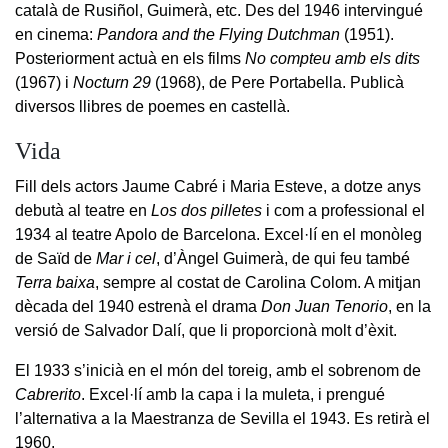
català de Rusiñol, Guimerà, etc. Des del 1946 intervingué
en cinema:
Pandora and the Flying Dutchman
(1951).
Posteriorment actuà en els films
No compteu amb els dits
(1967) i
Nocturn 29
(1968), de Pere Portabella. Publicà
diversos llibres de poemes en castellà.
Vida
Fill dels actors Jaume Cabré i Maria Esteve, a dotze anys
debutà al teatre en
Los dos pilletes
i com a professional el
1934 al teatre Apolo de Barcelona. Excel·lí en el monòleg
de Saïd de
Mar i cel
, d’Àngel Guimerà, de qui feu també
Terra baixa
, sempre al costat de Carolina Colom. A mitjan
dècada del 1940 estrenà el drama
Don Juan Tenorio
, en la
versió de Salvador Dalí, que li proporcionà molt d’èxit.
El 1933 s’inicià en el món del toreig, amb el sobrenom de
Cabrerito
. Excel·lí amb la capa i la muleta, i prengué
l’alternativa a la Maestranza de Sevilla el 1943. Es retirà el
1960.