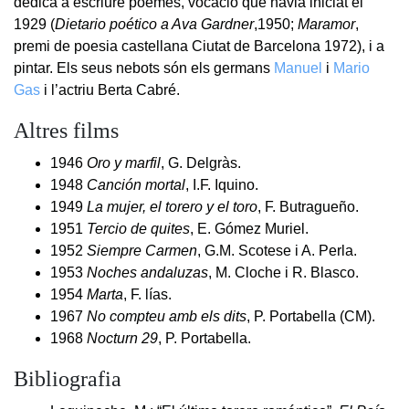
dedicà a escriure poemes, vocació que havia iniciat el
1929 (
Dietario poético a Ava Gardner
,1950;
Maramor
,
premi de poesia castellana Ciutat de Barcelona 1972), i a
pintar. Els seus nebots són els germans
Manuel
i
Mario
Gas
i l’actriu Berta Cabré.
Altres films
1946
Oro y marfil
, G. Delgràs.
1948
Canción mortal
, I.F. Iquino.
1949
La mujer, el torero y el toro
, F. Butragueño.
1951
Tercio de quites
, E. Gómez Muriel.
1952
Siempre Carmen
, G.M. Scotese i A. Perla.
1953
Noches andaluzas
, M. Cloche i R. Blasco.
1954
Marta
, F. lías.
1967
No compteu amb els dits
, P. Portabella (CM).
1968
Nocturn 29
, P. Portabella.
Bibliografia