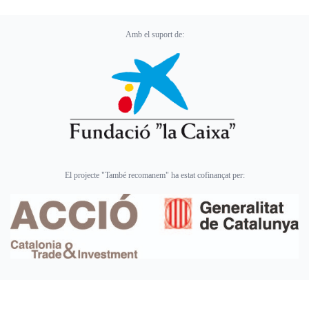
Amb el suport de:
El projecte "També recomanem" ha estat cofinançat per: