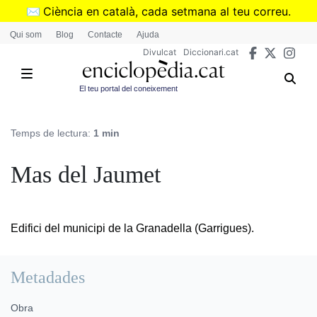
Vés
✉️
Ciència en català, cada setmana al teu correu.
al
➜
Subscriu-te al butlletí de Divulcat
.
Qui som
Blog
Contacte
Ajuda
contingut
Divulcat
Diccionari.cat
El teu portal del coneixement
Temps de lectura:
1 min
Mas del Jaumet
Edifici del municipi de la Granadella (Garrigues).
Metadades
Obra