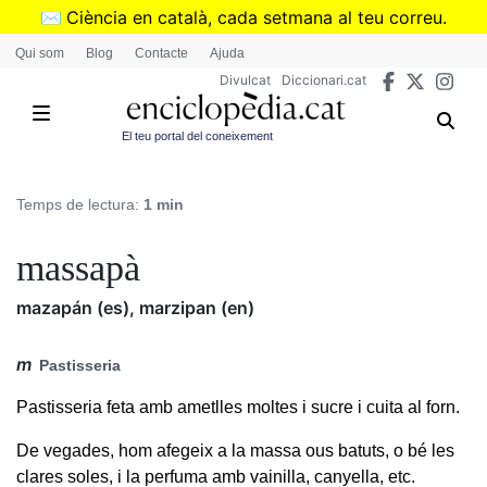
Vés
✉️
Ciència en català, cada setmana al teu correu.
al
➜
Subscriu-te al butlletí de Divulcat
.
Qui som
Blog
Contacte
Ajuda
contingut
Divulcat
Diccionari.cat
El teu portal del coneixement
Temps de lectura:
1 min
massapà
mazapán (es), marzipan (en)
m
Pastisseria
Pastisseria feta amb ametlles moltes i sucre i cuita al forn.
De vegades, hom afegeix a la massa ous batuts, o bé les
clares soles, i la perfuma amb vainilla, canyella, etc.