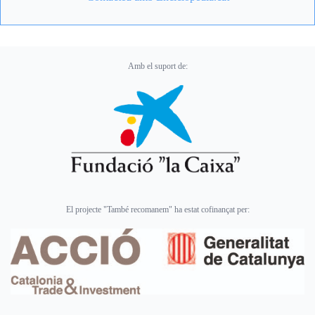
Amb el suport de:
El projecte "També recomanem" ha estat cofinançat per: