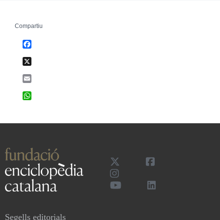
Compartiu
Facebook
X
Email
WhatsApp
Segells editorials