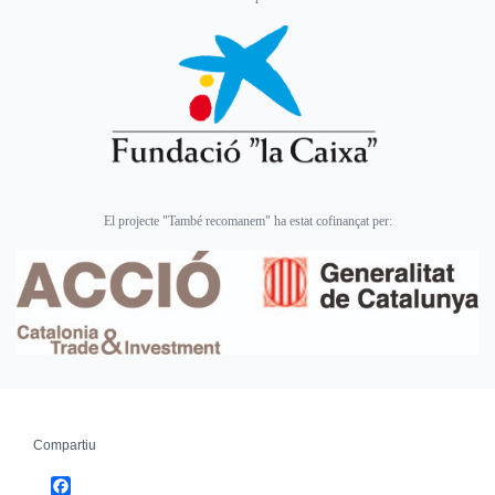
El projecte "També recomanem" ha estat cofinançat per:
Compartiu
Facebook