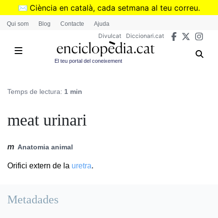
Vés
✉️
Ciència en català, cada setmana al teu correu.
al
➜
Subscriu-te al butlletí de Divulcat
.
Qui som
Blog
Contacte
Ajuda
contingut
Divulcat
Diccionari.cat
El teu portal del coneixement
Temps de lectura:
1 min
meat urinari
m
Anatomia animal
Orifici extern de la
uretra
.
Metadades