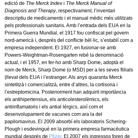
edició de
The Merck Index
i
The Merck Manual of
Diagnosis and Therapy
, respectivament, l’inventari
descriptiu de medicaments i el manual mèdic més utilitzats
pels professionals sanitaris. Amb l’entrada dels EUA en la
Primera Guerra Mundial, el 1917 fou confiscat pel govern
nord-americà i, després del conflicte bèl·lic, s’establí com a
empresa independent. El 1927, en fusionar-se amb
Powers-Weightman-Rosengarten rebé la denominació
actual, i el 1957, en fer-ho amb Sharp Dome, adoptà el
nom de Merck, Sharp Dome (o MSD) per a les seves flilials
(llevat dels EUA i l’estranger. Als anys quaranta Merck
sintetitzà i comercialitzà, entre d’altres, la cortisona i
l’estreptomicina. Posteriorment han adquirit importància
els antihipertensius, els anticolesterolèmics, els
antiinflamatoris i els antial·lèrgics, així com el
desenvolupament de vacunes com ara la del
papilomavirus. El 2009 absorbí els laboratoris Schering-
Plough i esdevingué en la primera empresa farmacèutica
mundial després de
Pfizer
. El 2007 els ingressos foren de