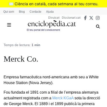
Vés
✉️
Ciència en català, cada setmana al teu correu.
al
➜
Subscriu-te al butlletí de Divulcat
.
Qui som
Blog
Contacte
Ajuda
contingut
Divulcat
Diccionari.cat
El teu portal del coneixement
Temps de lectura:
1 min
Merck Co.
Empresa farmacèutica nord-americana amb seu a White
House Station (Nova Jersey).
Fou fundada el 1891 com a filial de l’empresa alemanya
actualment registrada com a
Merck KGaA
sota la direcció
de George Merck. El 1889 i el 1899 publicà la primera