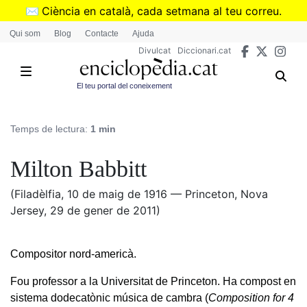
Vés
✉️
Ciència en català, cada setmana al teu correu.
al
➜
Subscriu-te al butlletí de Divulcat
.
Qui som
Blog
Contacte
Ajuda
contingut
Divulcat
Diccionari.cat
El teu portal del coneixement
Temps de lectura:
1 min
Milton Babbitt
(Filadèlfia, 10 de maig de 1916 — Princeton, Nova
Jersey, 29 de gener de 2011)
Compositor nord-americà.
Fou professor a la Universitat de Princeton. Ha compost en
sistema dodecatònic música de cambra (
Composition for 4