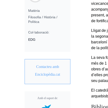
vicecance
acompanyà
Matèria
present, a
Filosofia / Història /
de fortific
Política
Lligat de
Col·laboració:
la segona 
EDG
barceloní
de la polí
La seva f
més de 1 
Contacteu amb
obres d’au
Enciclopèdia.cat
d’elles p
seu palau
El catedr
arquebisb
Amb el suport de:
Bibliog