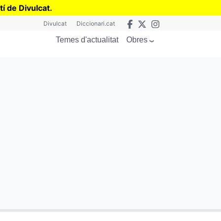
tí de Divulcat
.
Divulcat
Diccionari.cat
Obres
Temes d'actualitat