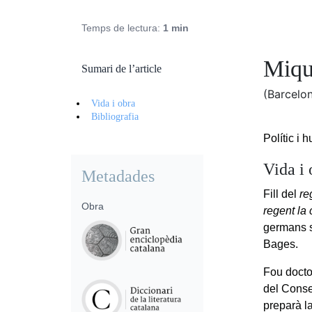
Temps de lectura:
1 min
Miqu
Sumari de l’article
(Barcelo
Vida i obra
Bibliografia
Polític i 
Vida i 
Metadades
Fill del
re
Obra
regent la 
germans s
Bages.
Fou docto
del Conse
preparà l