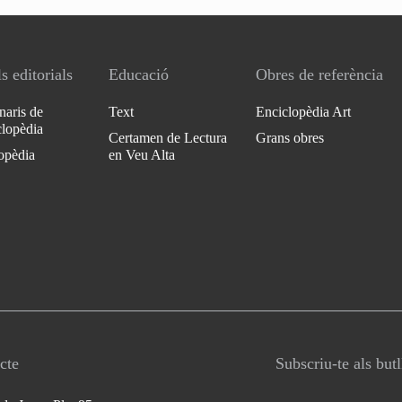
s editorials
Educació
Obres de referència
naris de
Text
Enciclopèdia Art
clopèdia
Certamen de Lectura
Grans obres
opèdia
en Veu Alta
cte
Subscriu-te als but