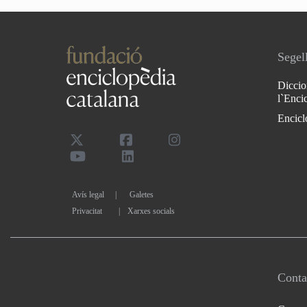
Segell
Diccio
l`Enci
Encicl
Avís legal
Galetes
Privacitat
|
Xarxes socials
Conta