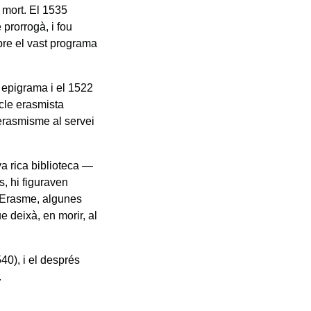
 mort. El 1535
prorrogà, i fou
obre el vast programa
 epigrama i el 1522
rcle erasmista
’erasmisme al servei
a rica biblioteca —
, hi figuraven
 d’Erasme, algunes
e deixà, en morir, al
40), i el després
.