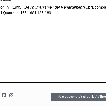
lori, M. (1995):
De l’humanisme i del Renaixement
(Obra complet
 i Quatre, p. 165-168 i 185-189.
Vols subscriure't al butlletí d'En