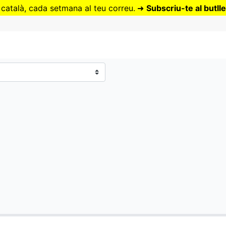
Vés
 català, cada setmana al teu correu.
➜
Subscriu-te al butlle
al
contingut