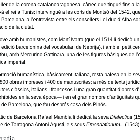
ller de la corona catalanoaragonesa, càrrec que tingué fins a la
 el rei a Tunis; intervingué a les corts de Montsó del 1542, que 
 Barcelona, a l’entrevista entre els consellers i el duc d’Alba s
ació de la ciutat.
 jove amb humanistes, com Martí Ivarra (que el 1514 li dedicà un
edició barcelonina del vocabulari de Nebrija), i amb el petit ce
 fou, amb Mercurino Gattinara, una de les figures bàsiques de l
tica imperial.
ormació humanística, bàsicament italiana, resta palesa en la sev
800 obres impreses i 400 de manuscrites; a més de texts jurídics
tors clàssics, italians i francesos i una gran quantitat d’obres
rohibides en la seva època— i en el gran nombre d’antiguitats qu
 de Barcelona, que fou després casa dels Pinós.
àtic de Barcelona Rafael Mambla li dedicà la seva
Dialectica
(15
e de Tarragona Antoni Agustí, els seus
Emendationum...
(1543)
rafia