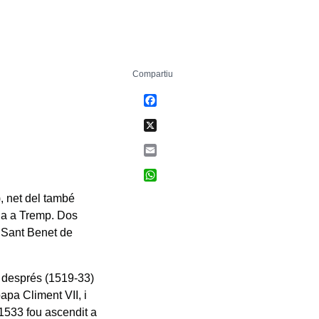
Compartiu
Facebook
X
Email
WhatsApp
, net del també
na a Tremp. Dos
e Sant Benet de
 després (1519-33)
pa Climent VII, i
1533 fou ascendit a