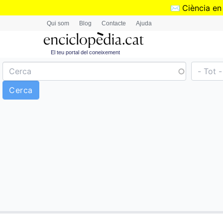
✉️
Ciència en
Qui som
Blog
Contacte
Ajuda
El teu portal del coneixement