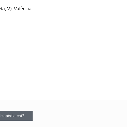
a, V). València,
ciclopèdia.cat?