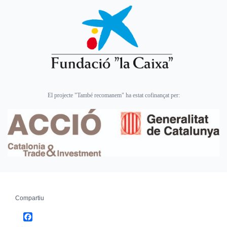
El projecte "També recomanem" ha estat cofinançat per:
Compartiu
Facebook