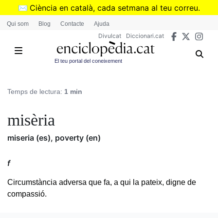
Vés
✉️
Ciència en català, cada setmana al teu correu.
al
➜
Subscriu-te al butlletí de Divulcat
.
Qui som
Blog
Contacte
Ajuda
contingut
Divulcat
Diccionari.cat
El teu portal del coneixement
Temps de lectura:
1 min
misèria
miseria (es), poverty (en)
f
Circumstància adversa que fa, a qui la pateix, digne de
compassió.