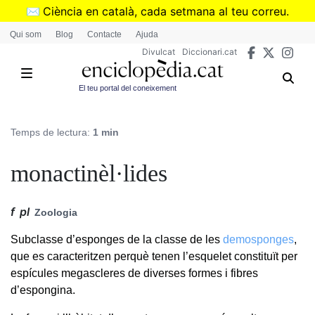
Vés
✉️
Ciència en català, cada setmana al teu correu.
al
➜
Subscriu-te al butlletí de Divulcat
.
Qui som
Blog
Contacte
Ajuda
contingut
Divulcat
Diccionari.cat
El teu portal del coneixement
Temps de lectura:
1 min
monactinèl·lides
f
pl
Zoologia
Subclasse d’esponges de la classe de les
demosponges
,
que es caracteritzen perquè tenen l’esquelet constituït per
espícules megascleres de diverses formes i fibres
d’espongina.