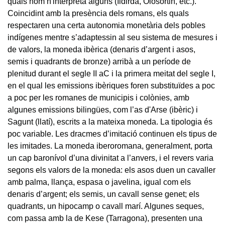
quals hom n'interpreta alguns (Ildirda, Olosortin, etc.).
Coincidint amb la presència dels romans, els quals
respectaren una certa autonomia monetària dels pobles
indígenes mentre s’adaptessin al seu sistema de mesures i
de valors, la moneda ibèrica (denaris d’argent i asos,
semis i quadrants de bronze) arribà a un període de
plenitud durant el segle II aC i la primera meitat del segle I,
en el qual les emissions ibèriques foren substituïdes a poc
a poc per les romanes de municipis i colònies, amb
algunes emissions bilingües, com l’as d'
Arse (ibèric) i
Sagunt (llatí), escrits a la mateixa moneda. La tipologia és
poc variable. Les dracmes d’imitació continuen els tipus de
les imitades. La moneda iberoromana, generalment, porta
un cap baronívol d’una divinitat a l’anvers, i el revers varia
segons els valors de la moneda: els asos duen un cavaller
amb palma, llança, espasa o javelina, igual com els
denaris d’argent; els semis, un cavall sense genet; els
quadrants, un hipocamp o cavall marí. Algunes seques,
com passa amb la de
Kese (Tarragona), presenten una