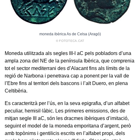
moneda ibèrica As de Celsa (Aragó)
© FOTOTECA.CAT
Moneda utilitzada als segles III-I aC pels pobladors d’una
ampla zona del NE de la península Ibèrica, que comprenia
tot el sector mediterrani des d’Alacant fins als límits de la
regió de Narbona i penetrava cap a ponent per la vall de
l’Ebre fins al territori dels bascons i l’alt Duero, en plena
Celtibèria.
Es caracteritzà per l’ús, en la seva epigrafia, d’un alfabet
peculiar, hemisil·làbic. Les primeres emissions, des de
mitjan segle III aC, són les dracmes ibèriques d’imitació,
seguint el model de la moneda emporitana d’argent, però
amb topònims i gentilicis escrits en l’alfabet propi, dels