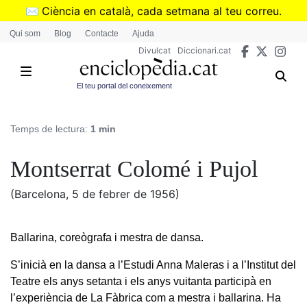
Vés
✉️
Ciència en català, cada setmana al teu correu.
al
➜
Subscriu-te al butlletí de Divulcat
.
Qui som
Blog
Contacte
Ajuda
contingut
Divulcat
Diccionari.cat
El teu portal del coneixement
Temps de lectura:
1 min
Montserrat Colomé i Pujol
(Barcelona, 5 de febrer de 1956)
Ballarina, coreògrafa i mestra de dansa.
S’inicià en la dansa a l’Estudi Anna Maleras i a l’Institut del
Teatre els anys setanta i els anys vuitanta participà en
l’experiència de La Fàbrica com a mestra i ballarina. Ha