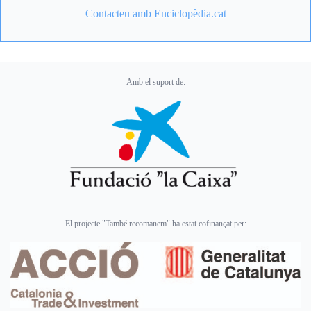
Contacteu amb Enciclopèdia.cat
Amb el suport de:
El projecte "També recomanem" ha estat cofinançat per: