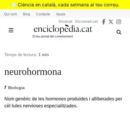
Vés
✉️
Ciència en català, cada setmana al teu correu.
al
➜
Subscriu-te al butlletí de Divulcat
.
Qui som
Blog
Contacte
Ajuda
contingut
Divulcat
Diccionari.cat
El teu portal del coneixement
Temps de lectura:
1 min
neurohormona
f
Biologia
Nom genèric de les hormones produïdes i alliberades per
cèl·lules nervioses especialitzades.