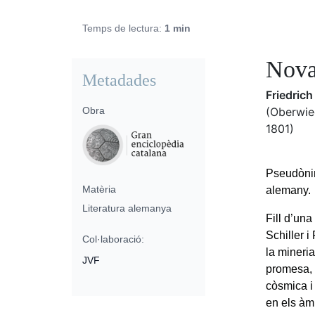
Temps de lectura:
1 min
Nova
Metadades
Friedric
Obra
(Oberwie
1801)
Pseudònim
Matèria
alemany.
Literatura alemanya
Fill d’una
Schiller i
Col·laboració:
la mineri
JVF
promesa, 
còsmica i 
en els àmb