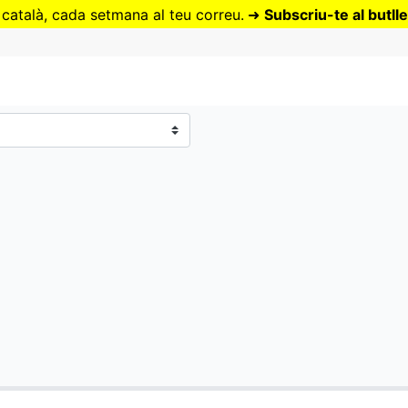
Vés
 català, cada setmana al teu correu.
➜
Subscriu-te al butlle
al
contingut