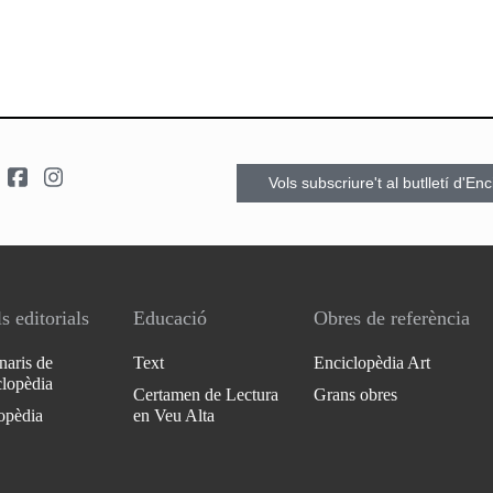
Vols subscriure't al butlletí d'En
s editorials
Educació
Obres de referència
naris de
Text
Enciclopèdia Art
clopèdia
Certamen de Lectura
Grans obres
opèdia
en Veu Alta