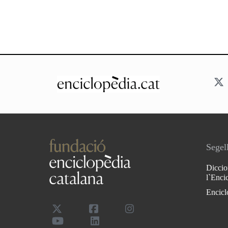
Segell
Diccio
l`Enci
Encicl