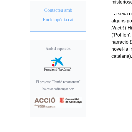
misteriose
Contacteu amb
La seva o
Enciclopèdia.cat
alguns poe
Nacht
(‘Hi
(‘Pol·len’
narració
D
Amb el suport de:
novel·la
catalana)
El projecte "També recomanem"
ha estat cofinançat per: