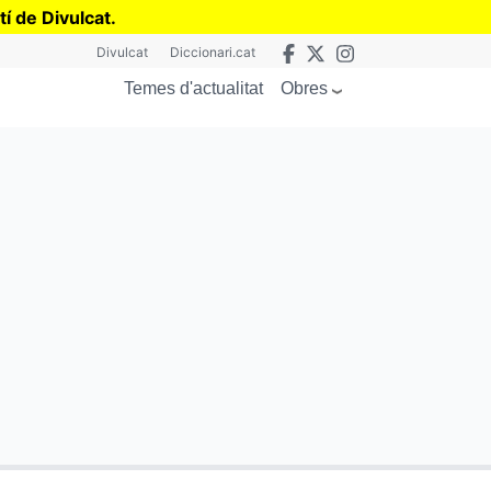
tí de Divulcat
.
Divulcat
Diccionari.cat
Obres
Temes d'actualitat