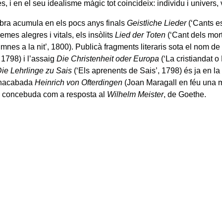
s, i en el seu idealisme màgic tot coincideix: individu i univers, vi
bra acumula en els pocs anys finals
Geistliche Lieder
(‘Cants es
mes alegres i vitals, els insòlits
Lied der Toten
(‘Cant dels mort
mnes a la nit’, 1800). Publicà fragments literaris sota el nom d
, 1798) i l’assaig
Die Christenheit oder Europa
(‘La cristiandat o
ie Lehrlinge zu Sais
(‘Els aprenents de Sais’, 1798) és ja en la 
 inacabada
Heinrich von Ofterdingen
(Joan Maragall en féu una m
, concebuda com a resposta al
Wilhelm Meister
, de Goethe.