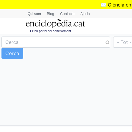
✉️
Ciència en
Qui som
Blog
Contacte
Ajuda
El teu portal del coneixement