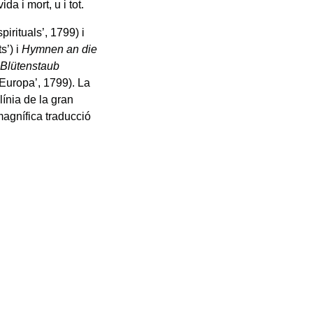
da i mort, u i tot.
pirituals’, 1799) i
s’) i
Hymnen an die
e
Blütenstaub
 Europa’, 1799). La
línia de la gran
agnífica traducció