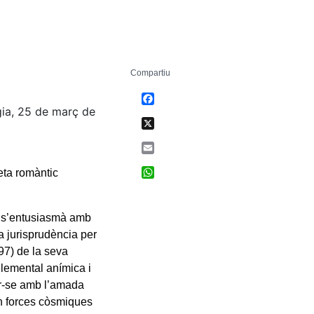
Compartiu
Facebook
gia, 25 de març de
X
Email
WhatsApp
eta romàntic
 on s’entusiasmà amb
la jurisprudència per
97) de la seva
lemental anímica i
nir-se amb l’amada
 en forces còsmiques