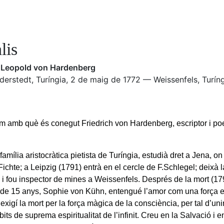
lis
h Leopold von Hardenberg
derstedt, Turíngia, 2 de maig de 1772 — Weissenfels, Turín
 amb què és conegut Friedrich von Hardenberg, escriptor i po
 família aristocràtica pietista de Turíngia, estudià dret a Jena,
 Fichte; a Leipzig (1791) entrà en el cercle de F.Schlegel; deixà 
a i fou inspector de mines a Weissenfels. Després de la mort (17
de 15 anys, Sophie von Kühn, entengué l’amor com una força e
exigí la mort per la força màgica de la consciència, per tal d’u
its de suprema espiritualitat de l’infinit. Creu en la Salvació i