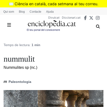
Vés
✉️
Ciència en català, cada setmana al teu correu.
al
➜
Subscriu-te al butlletí de Divulcat
.
Qui som
Blog
Contacte
Ajuda
contingut
Divulcat
Diccionari.cat
El teu portal del coneixement
Temps de lectura:
1 min
nummulit
Nummulites sp (nc.)
m
Paleontologia