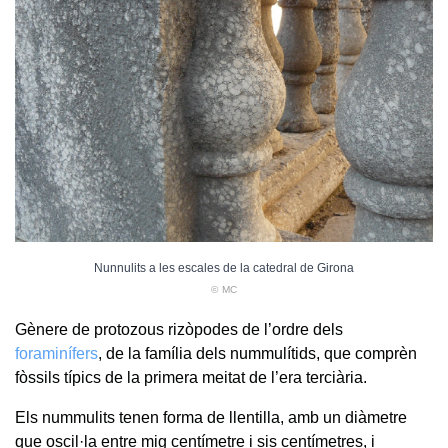
Nunnulits a les escales de la catedral de Girona
© MC
Gènere de protozous rizòpodes de l’ordre dels
foraminífers
, de la família dels nummulítids, que comprèn
fòssils típics de la primera meitat de l’era terciària.
Els nummulits tenen forma de llentilla, amb un diàmetre
que oscil·la entre mig centímetre i sis centímetres, i