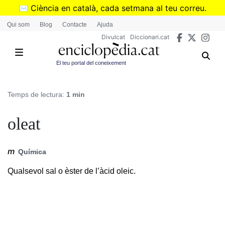
Vés
✉️
Ciència en català, cada setmana al teu correu.
al
➜
Subscriu-te al butlletí de Divulcat
.
Qui som
Blog
Contacte
Ajuda
contingut
Divulcat
Diccionari.cat
El teu portal del coneixement
Temps de lectura:
1 min
oleat
m
Química
Qualsevol sal o èster de l’àcid oleic.