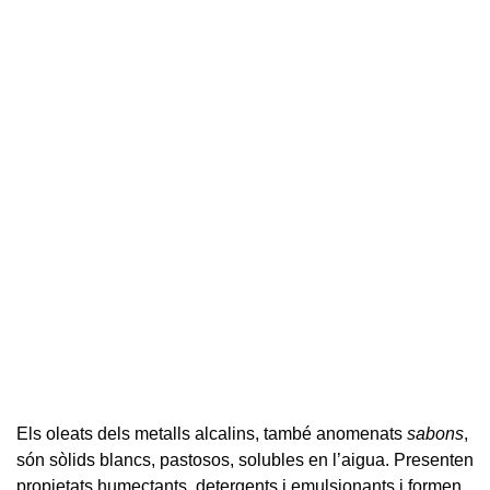
Els oleats dels metalls alcalins, també anomenats
sabons
,
són sòlids blancs, pastosos, solubles en l’aigua. Presenten
propietats humectants, detergents i emulsionants i formen