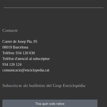
Contacte
Carrer de Josep Pla, 95
08019 Barcelona
Telèfon: 934 120 030
Telèfon d'atenció al subscriptor:
934 126 124
comunicacio@enciclopedia.cat
Subscriu-te als butlletins del Grup Enciclopèdia
Tria quin vols rebre