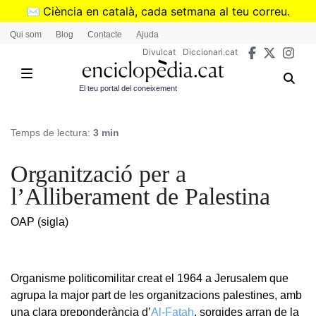
Vés
✉️
Ciència en català, cada setmana al teu correu.
al
➜
Subscriu-te al butlletí de Divulcat
.
Qui som
Blog
Contacte
Ajuda
contingut
Divulcat
Diccionari.cat
El teu portal del coneixement
Temps de lectura:
3 min
Organització per a
l’Alliberament de Palestina
OAP (sigla)
Organisme politicomilitar creat el 1964 a Jerusalem que
agrupa la major part de les organitzacions palestines, amb
una clara preponderància d’
Al-Fatah
, sorgides arran de la