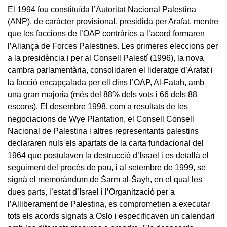
El 1994 fou constituïda l’Autoritat Nacional Palestina
(ANP), de caràcter provisional, presidida per Arafat, mentre
que les faccions de l’OAP contràries a l’acord formaren
l’Aliança de Forces Palestines. Les primeres eleccions per
a la presidència i per al Consell Palestí (1996), la nova
cambra parlamentària, consolidaren el lideratge d’Arafat i
la facció encapçalada per ell dins l’OAP, Al-Fatah, amb
una gran majoria (més del 88% dels vots i 66 dels 88
escons). El desembre 1998, com a resultats de les
negociacions de Wye Plantation, el Consell Consell
Nacional de Palestina i altres representants palestins
declararen nuls els apartats de la carta fundacional del
1964 que postulaven la destrucció d’Israel i es detallà el
seguiment del procés de pau, i al setembre de 1999, se
signà el memoràndum de Šarm al-Šayh, en el qual les
dues parts, l’estat d’Israel i l’Organització per a
l’Alliberament de Palestina, es comprometien a executar
tots els acords signats a Oslo i especificaven un calendari