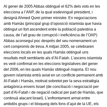
Al gener de 2005 Abbas obtingué el 62% dels vots en les
elecciona a l’ANP, de la qual esdevingué president, i
designà Ahmed Qurei primer ministre. En negociacions
amb Hamàs (principal grup d’oposició islamista que havia
obtingut un fort ascendent entre la població palestina a
causa, de l’alt grau de corrupció i ineficiència de l’OAP)
Abbas aconseguí poc després del seu nomenament un
cert compromís de treva. A mitjan 2005, se celebraren
eleccions locals en les quals Hamàs obtingué uns
resultats molt semblants als d’Al-Fatah. L’ascens islamista
es veié confirmat en les eleccions legislatives del gener
del 2006, en les quals Hamàs obtingué majoria. El nou
govern islamista entrà aviat en un conflicte permanent amb
Al-Fatah i Hamàs, motivat sobretot per la seva estratègia
antagònica envers Israel (de conciliació i negociació per
part d'Al-Fatah i de negació radical per part de Hamàs, que
continuà atacant Israel). L’enfrontament armat entre
ambdós grups i el bloqueig dels fons d’ajut de la UE, els