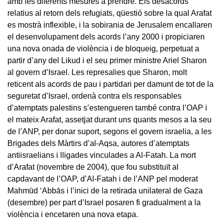
amb les diferents mesures a prendre. Els desacords
relatius al retorn dels refugiats, qüestió sobre la qual Arafat
es mostrà inflexible, i la sobirania de Jerusalem encallaren
el desenvolupament dels acords l’any 2000 i propiciaren
una nova onada de violència i de bloqueig, perpetuat a
partir d’any del Likud i el seu primer ministre Ariel Sharon
al govern d’Israel. Les represalies que Sharon, molt
reticent als acords de pau i partidari per damunt de tot de la
seguretat d’Israel, ordenà contra els responsables
d’atemptats palestins s’estengueren també contra l’OAP i
el mateix Arafat, assetjat durant uns quants mesos a la seu
de l’ANP, per donar suport, segons el govern israelia, a les
Brigades dels Màrtirs d’al-Aqsa, autores d’atemptats
antiisraelians i lligades vinculades a Al-Fatah. La mort
d’Arafat (novembre de 2004), que fou substituït al
capdavant de l’OAP, d’Al-Fatah i de l’ANP pel moderat
Mahmūd ‘Abbās i l’inici de la retirada unilateral de Gaza
(desembre) per part d’Israel posaren fi gradualment a la
violència i encetaren una nova etapa.