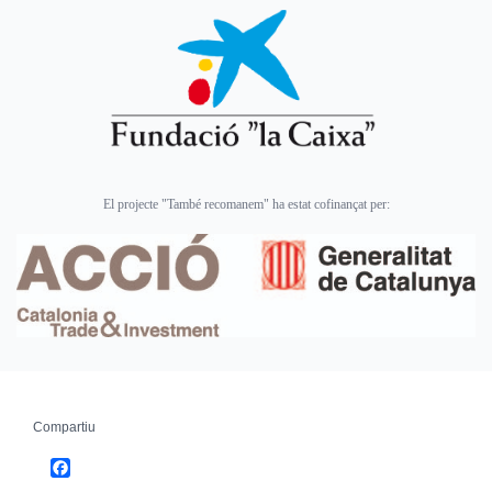
El projecte "També recomanem" ha estat cofinançat per:
Compartiu
Facebook