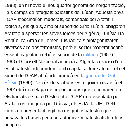
1988), on hi havia el nou quarter general de l’organització,
i als camps de refugiats palestins del Líban. Aquests anys
l’OAP s’escindí en moderats, comandats per Arafat, i
radicals, els quals, amb el suport de Síria i Líbia, obligaren
Arafat a dispersar les seves forces per Algèria, Tunísia i la
República Àrab del Iemen. Els radicals protagonitzaren
diverses accions terroristes, però el sector moderat acabà
essent majoritari i rebé el suport de la
intifada
(1987). El
1988 el Consell Nacional anuncià a Alger la creació d’un
estat palestí independent, amb capital a Jerusalem. Tot i el
suport de l’OAP al bàndol iraquià en la
guerra del Golf
Pèrsic
(1990), l’accés dels laboristes al govern israelià el
1992 obrí una etapa de negociacions que culminaren en
els tractats de pau d’Oslo entre l’OAP (representada per
Arafat i reconeguda per Rússia, els EUA, la UE i l’ONU
com la representant legítima del poble palestí) i que
posava les bases per a un autogovern palestí als territoris
ocupats.