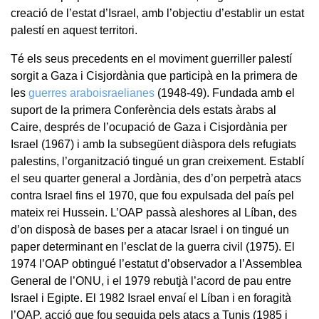
creació de l’estat d’Israel, amb l’objectiu d’establir un estat
palestí en aquest territori.
Té els seus precedents en el moviment guerriller palestí
sorgit a Gaza i Cisjordània que participà en la primera de
les
guerres araboisraelianes
(1948-49). Fundada amb el
suport de la primera Conferència dels estats àrabs al
Caire, després de l’ocupació de Gaza i Cisjordània per
Israel (1967) i amb la subsegüent diàspora dels refugiats
palestins, l’organització tingué un gran creixement. Establí
el seu quarter general a Jordània, des d’on perpetrà atacs
contra Israel fins el 1970, que fou expulsada del país pel
mateix rei Hussein. L’OAP passà aleshores al Líban, des
d’on disposà de bases per a atacar Israel i on tingué un
paper determinant en l’esclat de la guerra civil (1975). El
1974 l’OAP obtingué l’estatut d’observador a l’Assemblea
General de l’ONU, i el 1979 rebutjà l’acord de pau entre
Israel i Egipte. El 1982 Israel envaí el Líban i en foragità
l’OAP, acció que fou seguida pels atacs a Tunis (1985 i