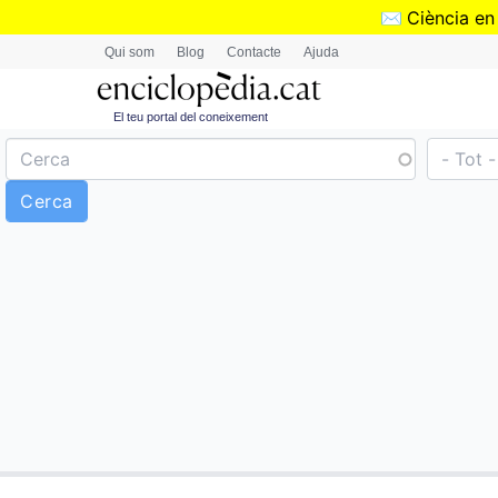
✉️
Ciència en
Qui som
Blog
Contacte
Ajuda
El teu portal del coneixement