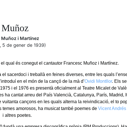
 Muñoz
 Muñoz i Martínez
, 5 de gener de 1939)
l qual és conegut el cantautor Francesc Muñoz i Martínez.
el sacerdoci i treballà en feines diverses, entre les quals l’ens
’introduí en el món de la cançó de la mà d’
Ovidi Montllor
. Els s
 1975 i el 1976 es presentà oficialment al Teatre Micalet de Val
s ha cantat arreu del País Valencià, Catalunya, París, Madrid, Ità
vuitanta cançons en les quals alterna la reivindicació, el to popul
 els temes amorosos, ha musicat també poemes de
Vicent Andrés
l
i altres poetes.
0 fundà una empresa discogràfica pròpia (PM Produccions). Ha 