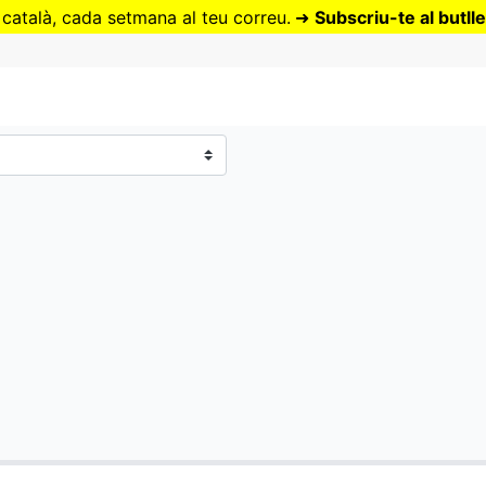
Vés
 català, cada setmana al teu correu.
➜
Subscriu-te al butlle
al
contingut