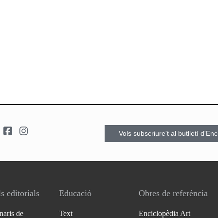
Vols subscriure't al butlletí d'En
s editorials
Educació
Obres de referència
naris de
Text
Enciclopèdia Art