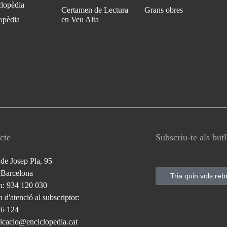
clopèdia
Certamen de Lectura
Grans obres
opèdia
en Veu Alta
cte
Subscriu-te als but
 de Josep Pla, 95
 Barcelona
Tria quin vols reb
n: 934 120 030
 d'atenció al subscriptor:
26 124
cacio@enciclopedia.cat