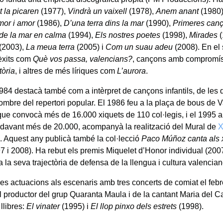
at la picaren
(1977),
Vindrà un vaixell
(1978),
Anem anant
(1980
or i amor
(1986),
D’una terra dins la mar
(1990),
Primeres can
de la mar en calma
(1994),
Els nostres poetes
(1998),
Mirades
(
(2003),
La meua terra
(2005) i
Com un suau adeu
(2008). En el 
èxits com
Què vos passa, valencians?
, cançons amb compromís
tòria
, i altres de més líriques com
L’aurora
.
984 destacà també com a intèrpret de cançons infantils, de les 
ombre del repertori popular. El 1986 feu a la plaça de bous de 
que convocà més de 16.000 xiquets de 110 col·legis, i el 1995 a
 davant més de 20.000, acompanyà la realització del Mural de
X
a. Aquest any publicà també la col·lecció
Paco Múñoz canta als 
7 i 2008). Ha rebut els premis Miquelet d’Honor individual (2007
 la seva trajectòria de defensa de la llengua i cultura valencia
 les actuacions als escenaris amb tres concerts de comiat el feb
el productor del grup Quaranta Maula i de la cantant Maria del 
 llibres:
El vinater
(1995) i
El llop pinxo dels estrets
(1998).