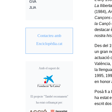
GVA
La llibert
JLlA
(1984),
Am
Cançons 
la Cançó
destacar 
nostra his
Contacteu amb
Enciclopèdia.cat
Des del 1
un gran n
actuació 
València,
Amb el suport de:
la llengu
1995, 199
en honor a
Posà fi a
El projecte "També recomanem"
ha estat 
ha estat cofinançat per:
escrit dos