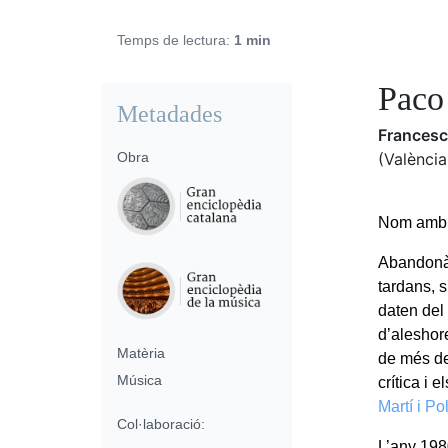
Temps de lectura:
1 min
Paco
Metadades
Francesc
Obra
(València
Nom amb e
Abandonà 
tardans, s
daten del
d’aleshore
Matèria
de més de 
Música
crítica i
Martí i Po
Col·laboració:
L’any 198