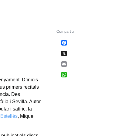
Compartiu
Facebook
X
Email
WhatsApp
enyament. D’inicis
eus primers recitals
ència. Des
lia i Sevilla. Autor
ar i satíric, la
 Estellés
, Miquel
publicat els discs