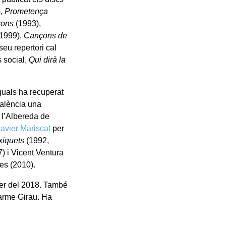
),
Prometença
çons
(1993),
1999),
Cançons de
seu repertori cal
 social,
Qui dirà la
quals ha recuperat
València una
 l’Albereda de
avier Mariscal
per
xiquets
(1992,
) i Vicent Ventura
nes (2010).
rer del 2018. També
Carme Girau. Ha