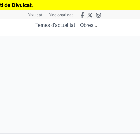
tí de Divulcat
.
Divulcat
Diccionari.cat
Obres
Temes d'actualitat