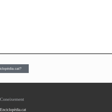
ciclopèdia.cat?
Coneixement
Enciclopèdia.cat