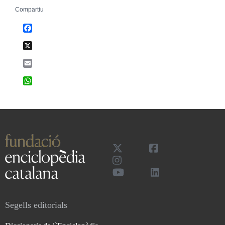
Compartiu
Facebook
X
Email
WhatsApp
Segells editorials