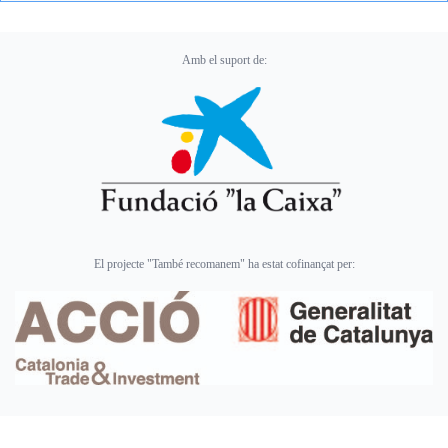
Amb el suport de:
El projecte "També recomanem" ha estat cofinançat per: