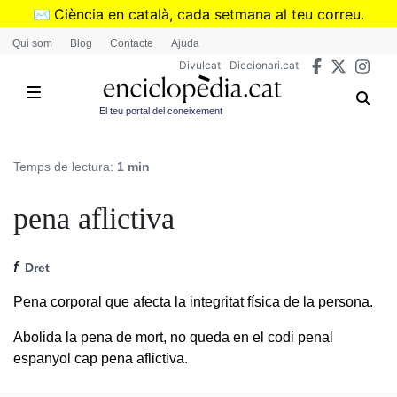
Vés
✉️
Ciència en català, cada setmana al teu correu.
al
➜
Subscriu-te al butlletí de Divulcat
.
Qui som
Blog
Contacte
Ajuda
contingut
Divulcat
Diccionari.cat
El teu portal del coneixement
Temps de lectura:
1 min
pena aflictiva
f
Dret
Pena corporal que afecta la integritat física de la persona.
Abolida la pena de mort, no queda en el codi penal
espanyol cap pena aflictiva.