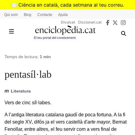
Vés
✉️
Ciència en català, cada setmana al teu correu.
al
➜
Subscriu-te al butlletí de Divulcat
.
Qui som
Blog
Contacte
Ajuda
contingut
Divulcat
Diccionari.cat
El teu portal del coneixement
Temps de lectura:
1 min
pentasíl·lab
m
Literatura
Vers de cinc síl·labes.
A l’antiga literatura catalana gaudí de poca fortuna. A la fi
del segle XV, difós ja el vers castellà d'
arte mayor
, Bernat
Fenollar, entre altres, el feu servir com a vers final de