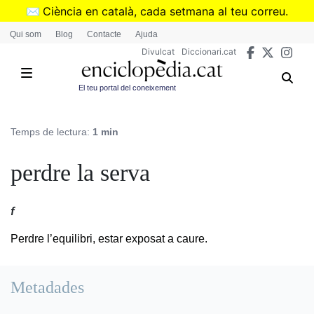
Vés
✉️
Ciència en català, cada setmana al teu correu.
al
➜
Subscriu-te al butlletí de Divulcat
.
Qui som
Blog
Contacte
Ajuda
contingut
Divulcat
Diccionari.cat
El teu portal del coneixement
Temps de lectura:
1 min
perdre la serva
f
Perdre l’equilibri, estar exposat a caure.
Metadades