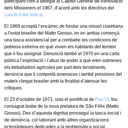
participant com a delegat al Capítol General de Renovació
dels Missioners el 1967, d’acord amb les directrius del
concili II del Vaticà
.
El 1968 acceptà l’encàrrec de fundar una missió claretiana
a l’estat brasiler del Matto Grosso, on en arribar començà
una tasca assistencial per a combatre les condicions de
pobresa extrema en què vivien els habitants del territori
que li fou assignat. Denuncià també el 1970 en una carta
pública l’explotació i l’abus de poder a què eren sotmesos
els treballadors agrícoles per part dels terratinents,
denúncia que li comportà amenaces i també pressions del
mateix clergat brasiler amb la finalitat d’atenuar les
crítiques.
El 23 d’octubre de 1971, sota el pontificat de
Pau VI
, fou
consagrat bisbe de la nova prelatura de Sâo Félix (Matto
Grosso). Des d’aquesta dignitat prosseguí la tasca social i
de denúncia, col·laborant amb altres organitzacions
eclesiàstiques dedicades a la problemàtica social.