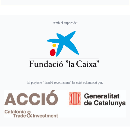
Amb el suport de:
El projecte "També recomanem" ha estat cofinançat per: