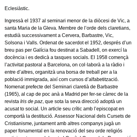
Eclesiàstic.
Ingressà el 1937 al seminari menor de la diòcesi de Vic, a
santa Maria de la Gleva. Membre de l’orde dels claretians,
estudià successivament a Cervera, Barbastre, Vic,
Solsona i Valls. Ordenat de sacerdot el 1952, després d’un
breu pas per Galícia fou destinat a Sabadell, on exercí la
docència i es dedicà a tasques socials. El 1958 començà
l’activitat pastoral a Barcelona, on col·laborà a la ràdio i
entre d’altres, organitzà una borsa de treball per a la
població immigrada, així com cursos d’alfabetització.
Nomenat prefecte del Seminari claretià de Barbastre
(1965), al cap de poc anà a Madrid per fer-se càrrec de la
revista
Iris de paz
, que sota la seva direcció adoptà un
acusat to social. Un article seu crític amb l’episcopat en
comportà la destitució. Assessor Nacional dels Cursets de
Cristianisme, juntament amb altres companys jugà un
paper fonamental en la renovació del seu orde religiós