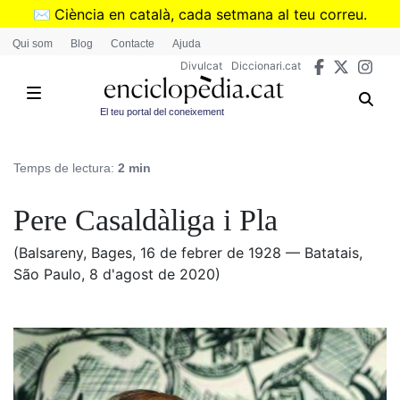
Vés
✉️
Ciència en català, cada setmana al teu correu.
al
➜
Subscriu-te al butlletí de Divulcat
.
Qui som
Blog
Contacte
Ajuda
contingut
Divulcat
Diccionari.cat
El teu portal del coneixement
Temps de lectura:
2 min
Pere Casaldàliga i Pla
(Balsareny, Bages, 16 de febrer de 1928 — Batatais,
São Paulo, 8 d'agost de 2020)