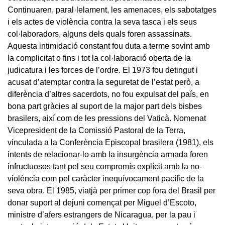
Continuaren, paral·lelament, les amenaces, els sabotatges
i els actes de violència contra la seva tasca i els seus
col·laboradors, alguns dels quals foren assassinats.
Aquesta intimidació constant fou duta a terme sovint amb
la complicitat o fins i tot la col·laboració oberta de la
judicatura i les forces de l’ordre. El 1973 fou detingut i
acusat d’atemptar contra la seguretat de l’estat però, a
diferència d’altres sacerdots, no fou expulsat del país, en
bona part gràcies al suport de la major part dels bisbes
brasilers, així com de les pressions del Vaticà. Nomenat
Vicepresident de la Comissió Pastoral de la Terra,
vinculada a la Conferència Episcopal brasilera (1981), els
intents de relacionar-lo amb la insurgència armada foren
infructuosos tant pel seu compromís explícit amb la no-
violència com pel caràcter inequívocament pacífic de la
seva obra. El 1985, viatjà per primer cop fora del Brasil per
donar suport al dejuni començat per Miguel d’Escoto,
ministre d’afers estrangers de Nicaragua, per la pau i