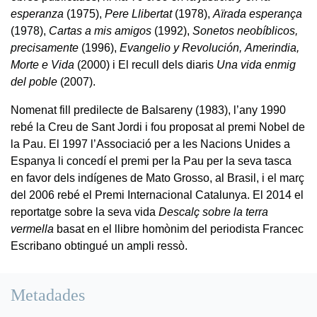
esperanza
(1975),
Pere Llibertat
(1978),
Aïrada esperança
(1978),
Cartas a mis amigos
(1992),
Sonetos neobíblicos,
precisamente
(1996),
Evangelio y Revolución,
Amerindia,
Morte e Vida
(2000) i El recull dels diaris
Una vida enmig
del poble
(2007).
Nomenat fill predilecte de Balsareny (1983), l’any 1990
rebé la Creu de Sant
Jordi i fou proposat al premi Nobel de
la Pau. El 1997 l’Associació per a les Nacions Unides a
Espanya li concedí el premi per la Pau per la seva tasca
en favor dels indígenes de Mato Grosso, al Brasil, i el març
del 2006 rebé el Premi Internacional Catalunya. El 2014 el
reportatge sobre la seva vida
Descalç sobre la terra
vermella
basat en el llibre homònim del periodista Francec
Escribano obtingué un ampli ressò.
Metadades