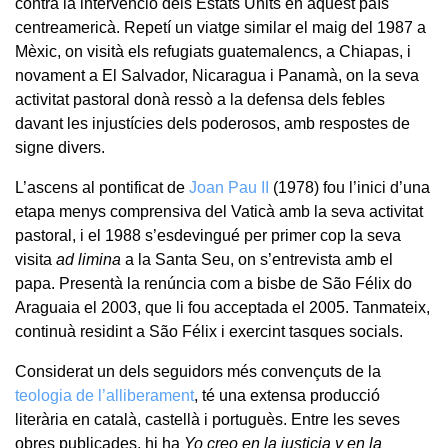
contra la intervenció dels Estats Units en aquest país
centreamericà. Repetí un viatge similar el maig del 1987 a
Mèxic, on visità els refugiats guatemalencs, a Chiapas, i
novament a El Salvador, Nicaragua i Panamà, on la seva
activitat pastoral donà ressò a la defensa dels febles
davant les injustícies dels poderosos, amb respostes de
signe divers.
L’ascens al pontificat de
Joan Pau II
(1978) fou l’inici d’una
etapa menys comprensiva del Vaticà amb la seva activitat
pastoral, i el 1988 s’esdevingué per primer cop la seva
visita
ad limina
a la Santa Seu, on s’entrevista amb el
papa. Presentà la renúncia com a bisbe de São Félix do
Araguaia el 2003, que li fou acceptada el 2005. Tanmateix,
continuà residint a São Félix i exercint tasques socials.
Considerat un dels seguidors més convençuts de la
teologia de l’alliberament
, té una extensa producció
literària en català, castellà i portuguès. Entre les seves
obres publicades, hi ha
Yo creo en la justicia y en la