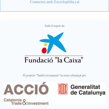
Contacteu amb Enciclopèdia.cat
Amb el suport de:
El projecte "També recomanem" ha estat cofinançat per: