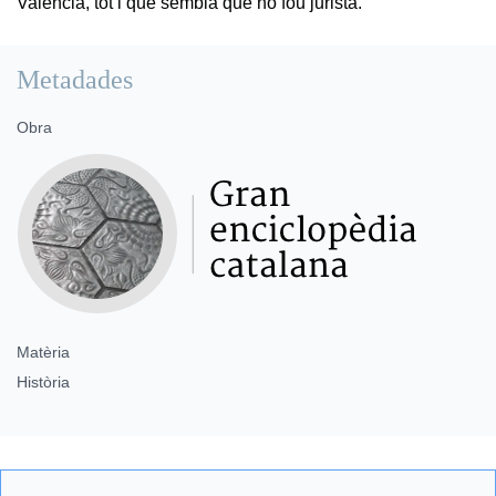
València, tot i que sembla que no fou jurista.
Metadades
Obra
Matèria
Història