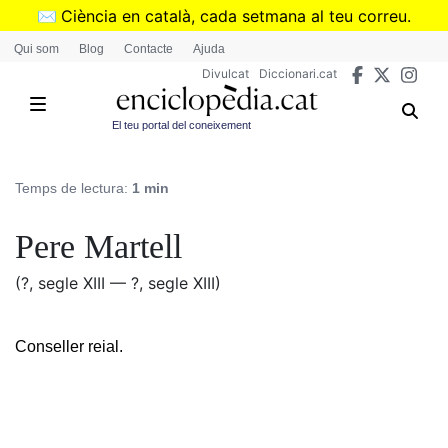
Vés
✉️
Ciència en català, cada setmana al teu correu.
al
➜
Subscriu-te al butlletí de Divulcat
.
Qui som
Blog
Contacte
Ajuda
contingut
Divulcat
Diccionari.cat
El teu portal del coneixement
Temps de lectura:
1 min
Pere Martell
(?, segle XIII — ?, segle XIII)
Conseller reial.