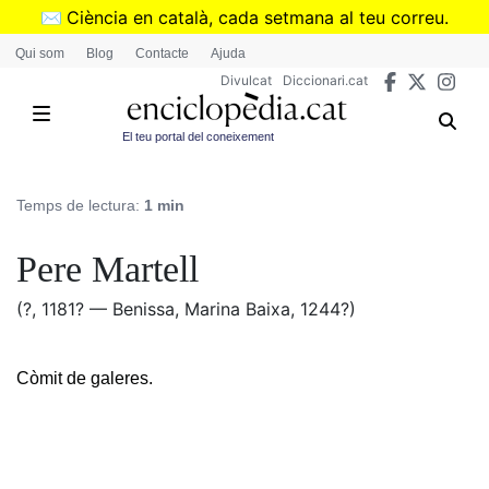
Vés
✉️
Ciència en català, cada setmana al teu correu.
al
➜
Subscriu-te al butlletí de Divulcat
.
Qui som
Blog
Contacte
Ajuda
contingut
Divulcat
Diccionari.cat
El teu portal del coneixement
Temps de lectura:
1 min
Pere Martell
(?, 1181? — Benissa, Marina Baixa, 1244?)
Còmit de galeres.