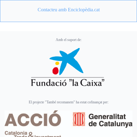
Contacteu amb Enciclopèdia.cat
Amb el suport de:
El projecte "També recomanem" ha estat cofinançat per: