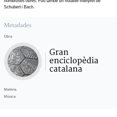
nombroses obres. Fou també un notable intèrpret de
Schubert i Bach.
Metadades
Obra
Matèria
Música