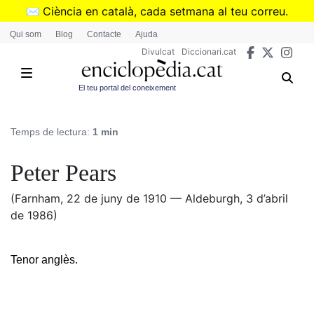
Vés
✉️
Ciència en català, cada setmana al teu correu.
al
➜
Subscriu-te al butlletí de Divulcat
.
Qui som
Blog
Contacte
Ajuda
contingut
Divulcat
Diccionari.cat
El teu portal del coneixement
Temps de lectura:
1 min
Peter Pears
(Farnham, 22 de juny de 1910 — Aldeburgh, 3 d’abril
de 1986)
Tenor anglès.