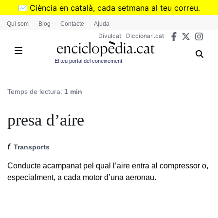
Vés
✉️
Ciència en català, cada setmana al teu correu.
al
➜
Subscriu-te al butlletí de Divulcat
.
Qui som
Blog
Contacte
Ajuda
contingut
Divulcat
Diccionari.cat
El teu portal del coneixement
Temps de lectura:
1 min
presa d’aire
f
Transports
Conducte acampanat pel qual l’aire entra al compressor o,
especialment, a cada motor d’una aeronau.