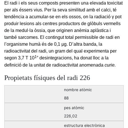
El radi i els seus composts presenten una elevada toxicitat
per als éssers vius. Per la seva similitud amb el calci, té
tendència a acumular-se en els ossos, on la radiació γ pot
produir lesions als centres productors de glòbuls vermells
de la medul·la òssia, que originen anèmia aplàstica i
també sarcomes. El contingut total permissible de radi en
l’organisme humà és de 0,1 μg. D’altra banda, la
radioactivitat del radi, un gram del qual experimenta per
1
segon 3,7 T 10
° desintegracions, ha donat lloc a la
definició de la unitat de radioactivitat anomenada
curie.
Propietats físiques del radi 226
nombre atòmic
88
pes atòmic
226,02
estructura electrònica