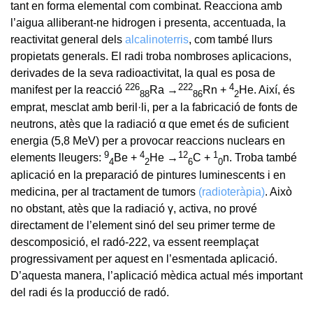
tant en forma elemental com combinat. Reacciona amb
l’aigua alliberant-ne hidrogen i presenta, accentuada, la
reactivitat general dels
alcalinoterris
, com també llurs
propietats generals. El radi troba nombroses aplicacions,
derivades de la seva radioactivitat, la qual es posa de
2
2
6
2
2
2
4
manifest per la reacció
Ra →
Rn +
He. Així, és
8
8
8
6
2
emprat, mesclat amb beril·li, per a la fabricació de fonts de
neutrons, atès que la radiació α que emet és de suficient
energia (5,8 MeV) per a provocar reaccions nuclears en
9
4
1
2
1
elements lleugers:
Be +
He →
C +
n. Troba també
4
2
6
0
aplicació en la preparació de pintures luminescents i en
medicina, per al tractament de tumors
(radioteràpia)
. Això
no obstant, atès que la radiació γ, activa, no prové
directament de l’element sinó del seu primer terme de
descomposició, el radó-222, va essent reemplaçat
progressivament per aquest en l’esmentada aplicació.
D’aquesta manera, l’aplicació mèdica actual més important
del radi és la producció de radó.