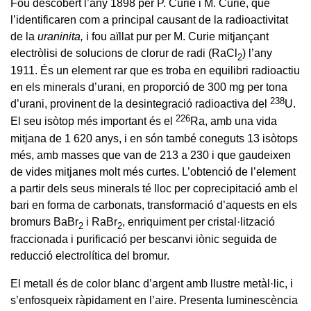
Fou descobert l’any 1898 per P. Curie i M. Curie, que
l’identificaren com a principal causant de la radioactivitat
de la
uraninita,
i fou aïllat pur per M. Curie mitjançant
electròlisi de solucions de clorur de radi (RaCl
) l’any
2
1911. És un element rar que es troba en equilibri radioactiu
en els minerals d’urani, en proporció de 300 mg per tona
2
3
8
d’urani, provinent de la desintegració radioactiva del
U.
2
2
6
El seu isòtop més important és el
Ra, amb una vida
mitjana de 1 620 anys, i en són també coneguts 13 isòtops
més, amb masses que van de 213 a 230 i que gaudeixen
de vides mitjanes molt més curtes. L’obtenció de l’element
a partir dels seus minerals té lloc per coprecipitació amb el
bari en forma de carbonats, transformació d’aquests en els
bromurs BaBr
i RaBr
, enriquiment per cristal·lització
2
2
fraccionada i purificació per bescanvi iònic seguida de
reducció electrolítica del bromur.
El metall és de color blanc d’argent amb llustre metàl·lic, i
s’enfosqueix ràpidament en l’aire. Presenta luminescència