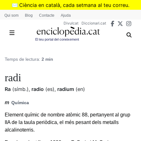
Vés
✉️
Ciència en català, cada setmana al teu correu.
al
➜
Subscriu-te al butlletí de Divulcat
.
Qui som
Blog
Contacte
Ajuda
contingut
Divulcat
Diccionari.cat
El teu portal del coneixement
Temps de lectura:
2 min
radi
Ra
(símb.)
,
radio
(es)
,
radium
(en)
m
Química
Element químic de nombre atòmic 88, pertanyent al grup
IIA de la taula periòdica, el més pesant dels metalls
alcalinoterris.