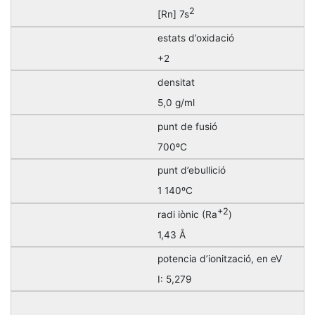
2
[Rn] 7s
estats d’oxidació
+2
densitat
5,0 g/ml
punt de fusió
700ºC
punt d’ebullició
1 140ºC
+2
radi iònic (Ra
)
1,43 Å
potencia d’ionització, en eV
I: 5,279