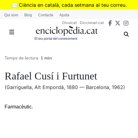
Vés
✉️
Ciència en català, cada setmana al teu correu.
al
➜
Subscriu-te al butlletí de Divulcat
.
Qui som
Blog
Contacte
Ajuda
contingut
Divulcat
Diccionari.cat
El teu portal del coneixement
Temps de lectura:
1 min
Rafael Cusí i Furtunet
(Garriguella, Alt Empordà, 1880 — Barcelona, 1962)
Farmacèutic.