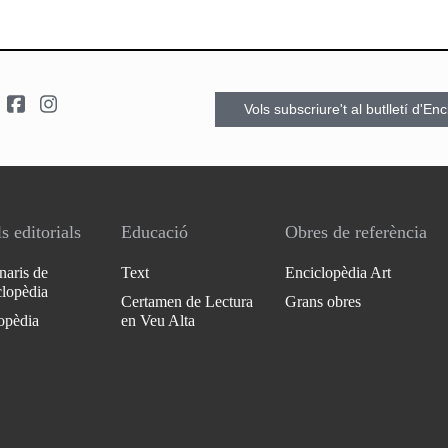
Vols subscriure't al butlletí d'En
s editorials
Educació
Obres de referència
naris de
Text
Enciclopèdia Art
clopèdia
Certamen de Lectura
Grans obres
opèdia
en Veu Alta