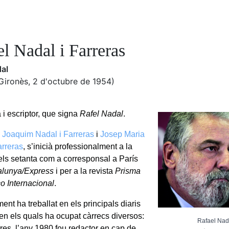
l Nadal i Farreras
dal
Gironès, 2 d'octubre de 1954)
 i escriptor, que signa
Rafel Nadal
.
e
Joaquim Nadal i Farreras
i
Josep Maria
arreras
, s’inicià professionalment a la
ls setanta com a corresponsal a París
alunya/Express
i per a la revista
Prisma
 Internacional
.
ent ha treballat en els principals diaris
 en els quals ha ocupat càrrecs diversos:
Rafael Nada
tres, l’any 1980 fou redactor en cap de