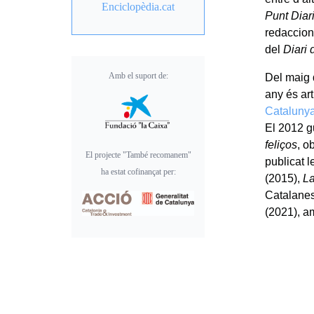
Enciclopèdia.cat
Punt Diar
redaccion
del
Diari
Amb el suport de:
Del maig d
any és art
Cataluny
El 2012 g
feliços
, o
El projecte "També recomanem"
publicat 
ha estat cofinançat per:
(2015),
La
Catalane
(2021), am