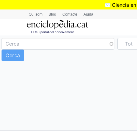
✉️
Ciència en
Qui som
Blog
Contacte
Ajuda
El teu portal del coneixement