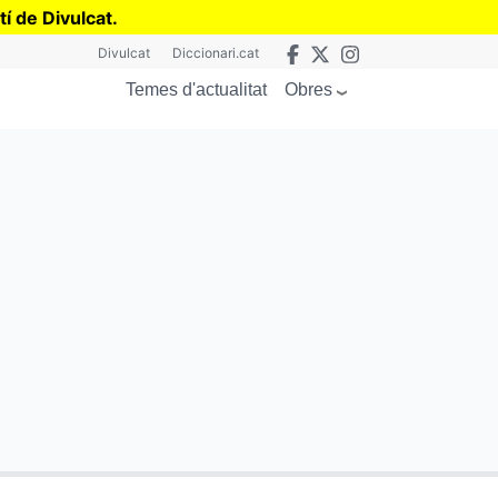
tí de Divulcat
.
Divulcat
Diccionari.cat
Obres
Temes d'actualitat