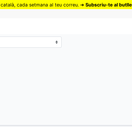
Vés
 català, cada setmana al teu correu.
➜
Subscriu-te al butlle
al
contingut