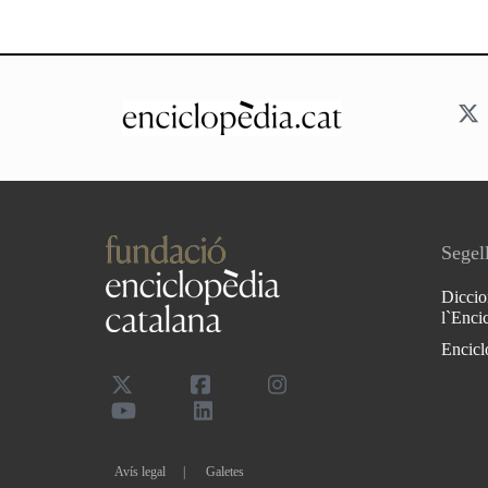
Segell
Diccio
l`Enci
Encicl
Avís legal
Galetes