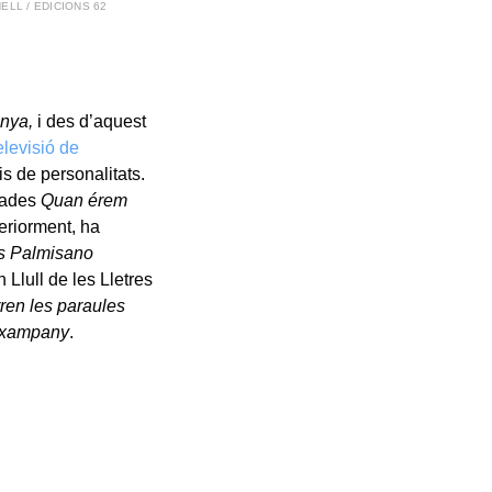
ELL / EDICIONS 62
unya,
i des d’aquest
elevisió de
ris de personalitats.
lades
Quan érem
eriorment, ha
ls Palmisano
Llull de les Lletres
ren les paraules
 xampany
.