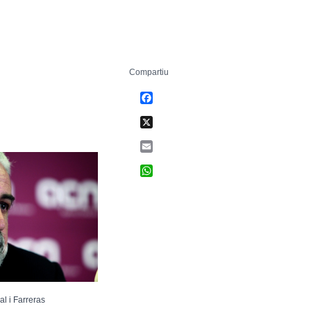
Compartiu
Facebook
X
Email
WhatsApp
l i Farreras