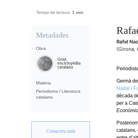
Temps de lectura:
1 min
Rafae
Metadades
Rafel Na
Obra
(Girona, 
Periodista
Germà d
Matèria
Nadal i F
Periodisme / Literatura
dècada de
catalana
per a
Cat
Económico
Posteriorm
catalans,
Contacteu amb
entre d’al