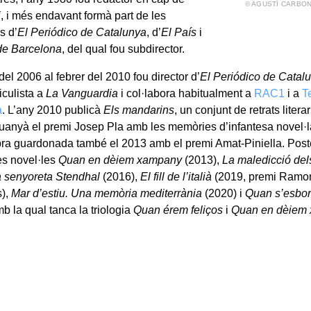
© AGUSTÍ CARBON
i
, i més endavant formà part de les
s d’
El Periódico de Catalunya
, d’
El País
i
 de Barcelona
, del qual fou subdirector.
el 2006 al febrer del 2010 fou director d’
El Periódico de Catal
iculista a
La Vanguardia
i col·labora habitualment a
RAC1
i a
T
a
. L’any 2010 publicà
Els mandarins
, un conjunt de retrats litera
uanyà el premi Josep Pla amb les memòries d’infantesa novel·
bra guardonada també el 2013 amb el premi Amat-Piniella. Post
les novel·les
Quan en dèiem xampany
(2013),
La maledicció de
 senyoreta Stendhal
(2016),
El fill de l’italià
(2019, premi Ramon 
s),
Mar d’estiu. Una memòria mediterrània
(2020) i
Quan s’esbor
b la qual tanca la triologia
Quan érem feliços
i
Quan en dèiem