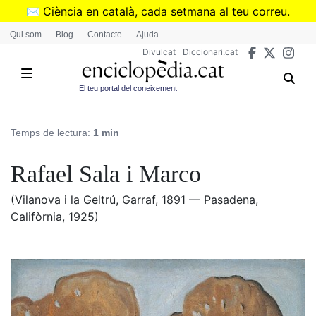
Vés
✉️
Ciència en català, cada setmana al teu correu.
al
➜
Subscriu-te al butlletí de Divulcat
.
Qui som
Blog
Contacte
Ajuda
contingut
Divulcat
Diccionari.cat
El teu portal del coneixement
Temps de lectura:
1 min
Rafael Sala i Marco
(Vilanova i la Geltrú, Garraf, 1891 — Pasadena,
Califòrnia, 1925)