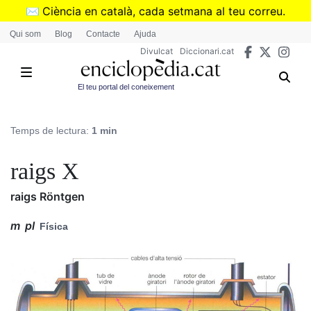
Vés
✉️
Ciència en català, cada setmana al teu correu.
al
➜
Subscriu-te al butlletí de Divulcat
.
Qui som
Blog
Contacte
Ajuda
contingut
Divulcat
Diccionari.cat
El teu portal del coneixement
Temps de lectura:
1 min
raigs X
raigs Röntgen
m
pl
Física