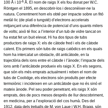
-6
100 Å i 10
Å. El nom de raigs X els fou donat per W.C.
Röntgen el 1895, en descobrir-los i desconèixer-ne la
natura. Correntment hom els obté per impacte sobre un fitó
metàl·lic (de platí o tungstè) d’electrons accelerats
mitjançant una diferència de potencial d’uns quants milers
de volts; això té lloc a l’interior d’un tub de vidre tancat on
ha estat fet un buit elevat. Hi ha dos tipus de tubs
productors de raigs X: els de càtode fred i els de càtode
calent. Els primers són tubs de raigs catòdics en els quals
hom ha intercalat un obstacle, dit anticàtode, en la
trajectòria dels ions entre el càtode i l’ànode; l’impacte dels
ions amb l’anticàtode produeix els raigs X. En els segons,
que són els més emprats actualment i reben el nom de
tubs de Coolidge, els electrons són produïts per efecte
termoiònic i incideixen en un anticàtode que no és sinó el
mateix ànode. Pel seu poder penetrant, els raigs X són
emprats, des de pocs mesos després de llur descobriment,
en medicina, per a l’exploració del cos humà. Des del
1912, data dels treballs de M. von Laue i W.H. Bragg, són