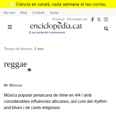
Vés
✉️
Ciència en català, cada setmana al teu correu.
al
➜
Subscriu-te al butlletí de Divulcat
.
Qui som
Blog
Contacte
Ajuda
contingut
Divulcat
Diccionari.cat
El teu portal del coneixement
Temps de lectura:
1 min
reggae
*
m
Música
Música popular jamaicana de ritme en 4/4 i amb
considerables influències africanes, així com del
rhythm-
and-blues
i de cants religiosos.