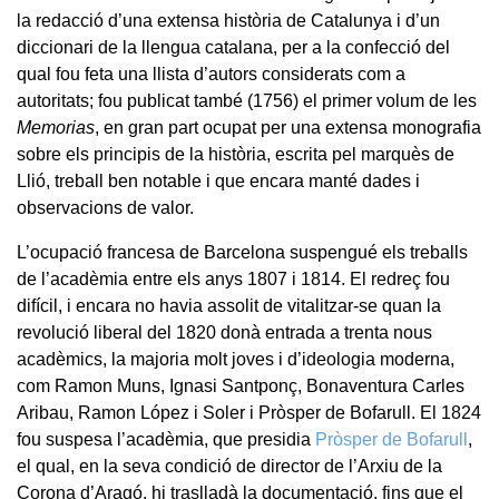
la redacció d’una extensa història de Catalunya i d’un
diccionari de la llengua catalana, per a la confecció del
qual fou feta una llista d’autors considerats com a
autoritats; fou publicat també (1756) el primer volum de les
Memorias
, en gran part ocupat per una extensa monografia
sobre els principis de la història, escrita pel marquès de
Llió, treball ben notable i que encara manté dades i
observacions de valor.
L’ocupació francesa de Barcelona suspengué els treballs
de l’acadèmia entre els anys 1807 i 1814. El redreç fou
difícil, i encara no havia assolit de vitalitzar-se quan la
revolució liberal del 1820 donà entrada a trenta nous
acadèmics, la majoria molt joves i d’ideologia moderna,
com Ramon Muns, Ignasi Santponç, Bonaventura Carles
Aribau, Ramon López i Soler i Pròsper de Bofarull. El 1824
fou suspesa l’acadèmia, que presidia
Pròsper de Bofarull
,
el qual, en la seva condició de director de l’Arxiu de la
Corona d’Aragó, hi traslladà la documentació, fins que el