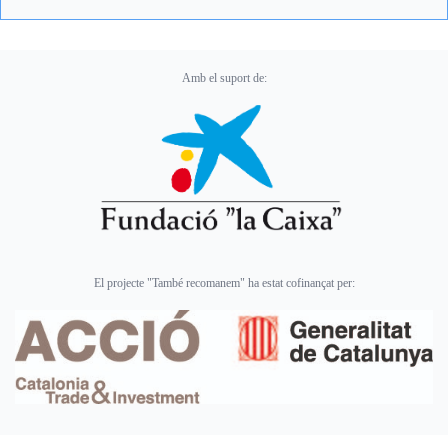
Amb el suport de:
El projecte "També recomanem" ha estat cofinançat per: