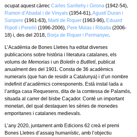
ocupat aquest càrrec
Carles Sanllehy i Girona
(1942-54),
Ramon d’Abadal i de Vinyals
(1954-61),
Agustí Duran i
Sanpere
(1961-63),
Martí de Riquer
(1963-96),
Eduard
Ripoll i Perelló
(1996-2006),
Pere Molas i Ribalta
(2006-
18) i, des del 2018,
Borja de Riquer i Permanyer
.
L’Acadèmia de Bones Lletres ha editat diverses
publicacions sobre història i literatura catalanes, els
volums de
Memorias
i un
Boletín
o
Butlletí
, publicat
anualment des del 1901. Consta de 36 acadèmics
numeraris (que han de residir a Catalunya) i d’un nombre
indefinit d’acadèmics corresponents. Està instal·lada a
l’antiga casa Requesens, dita de la comtessa de Palamós,
situada al carrer del bisbe Caçador. Conté un important
monetari, del qual destaquen les sèries de monedes
emporitanes i catalanes medievals.
L’any 2020, juntament amb Edicions 62 creà el premi
Bones Lletres d’assaig humanístic, amb l’objectiu