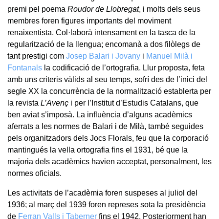
premi pel poema
Roudor de Llobregat
, i molts dels seus
membres foren figures importants del moviment
renaixentista. Col·laborà intensament en la tasca de la
regularització de la llengua; encomanà a dos filòlegs de
tant prestigi com
Josep Balari i Jovany
i
Manuel Milà i
Fontanals
la codificació de l’ortografia. Llur proposta, feta
amb uns criteris vàlids al seu temps, sofrí des de l’inici del
segle XX la concurrència de la normalització establerta per
la revista
L’Avenç
i per l’Institut d’Estudis Catalans, que
ben aviat s’imposà. La influència d’alguns acadèmics
aferrats a les normes de Balari i de Milà, també seguides
pels organitzadors dels Jocs Florals, feu que la corporació
mantingués la vella ortografia fins el 1931, bé que la
majoria dels acadèmics havien acceptat, personalment, les
normes oficials.
Les activitats de l’acadèmia foren suspeses al juliol del
1936; al març del 1939 foren represes sota la presidència
de
Ferran Valls i Taberner
fins el 1942. Posteriorment han