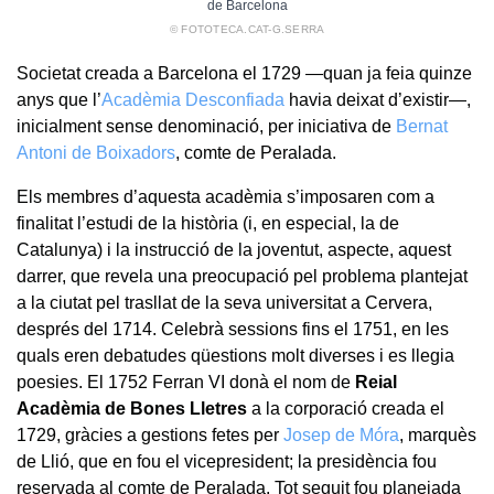
de Barcelona
© FOTOTECA.CAT-G.SERRA
Societat creada a Barcelona el 1729 —quan ja feia quinze
anys que l’
Acadèmia Desconfiada
havia deixat d’existir—,
inicialment sense denominació, per iniciativa de
Bernat
Antoni de Boixadors
, comte de Peralada.
Els membres d’aquesta acadèmia s’imposaren com a
finalitat l’estudi de la història (i, en especial, la de
Catalunya) i la instrucció de la joventut, aspecte, aquest
darrer, que revela una preocupació pel problema plantejat
a la ciutat pel trasllat de la seva universitat a Cervera,
després del 1714. Celebrà sessions fins el 1751, en les
quals eren debatudes qüestions molt diverses i es llegia
poesies. El 1752 Ferran VI donà el nom de
Reial
Acadèmia de Bones Lletres
a la corporació creada el
1729, gràcies a gestions fetes per
Josep de Móra
, marquès
de Llió, que en fou el vicepresident; la presidència fou
reservada al comte de Peralada. Tot seguit fou planejada