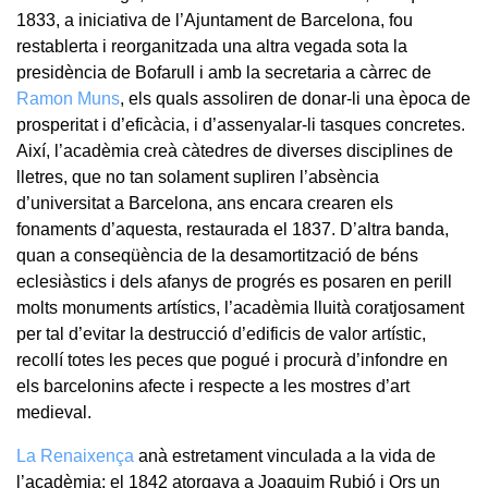
1833, a iniciativa de l’Ajuntament de Barcelona, fou
restablerta i reorganitzada una altra vegada sota la
presidència de Bofarull i amb la secretaria a càrrec de
Ramon Muns
, els quals assoliren de donar-li una època de
prosperitat i d’eficàcia, i d’assenyalar-li tasques concretes.
Així, l’acadèmia creà càtedres de diverses disciplines de
lletres, que no tan solament supliren l’absència
d’universitat a Barcelona, ans encara crearen els
fonaments d’aquesta, restaurada el 1837. D’altra banda,
quan a conseqüència de la desamortització de béns
eclesiàstics i dels afanys de progrés es posaren en perill
molts monuments artístics, l’acadèmia lluità coratjosament
per tal d’evitar la destrucció d’edificis de valor artístic,
recollí totes les peces que pogué i procurà d’infondre en
els barcelonins afecte i respecte a les mostres d’art
medieval.
La Renaixença
anà estretament vinculada a la vida de
l’acadèmia: el 1842 atorgava a Joaquim Rubió i Ors un