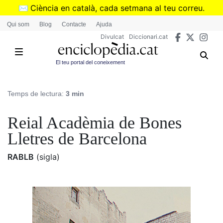
Vés
✉️
Ciència en català, cada setmana al teu correu.
al
➜
Subscriu-te al butlletí de Divulcat
.
Qui som
Blog
Contacte
Ajuda
contingut
Divulcat
Diccionari.cat
El teu portal del coneixement
Temps de lectura:
3 min
Reial Acadèmia de Bones
Lletres de Barcelona
RABLB
(sigla)