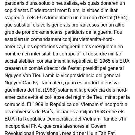
partidaris d’una solució neutralista, els quals donaren un
cop d’estat. Enderrocat i mort Diem, la situació militar
s’agreujà, i els EUA fomentaren un nou cop d’estat (1964),
que substituí els vells generals profrancesos per un altre
grup de pronord-americans, partidaris de la guerra. Fou
establert un comandament conjunt vietnamita-nord-
americà, i les operacions antiguerrilleres cresqueren en
nombre i en intensitat. La corrupció i el desordre militar i
social afeblien constantment la república. El 1965 els EUA
crearen un comitè director de l’estat, presidit pel general
Nguyen Van Tieu i amb la vicepresidència del general
Nguyen Cao Ky. Tanmateix, quan es produí l’ofensiva
guerrillera del Tet (1968) solament la presència dels nord-
americans evità el col·lapse del règim de Tieu, minat per la
corrupció. El 1969 la República del Vietnam s’incorporà a
les converses de París, iniciades a mitjan 1968 entre els
EUA i la República Democràtica del Vietnam. També s’hi
incorporà el FNA, que creà aleshores el Govern
Revolucionari Provisional, presidit per Huin Tan Fat.