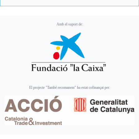
Amb el suport de:
El projecte "També recomanem" ha estat cofinançat per: