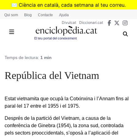
Vés
✉️
Ciència en català, cada setmana al teu correu.
al
➜
Subscriu-te al butlletí de Divulcat
.
Qui som
Blog
Contacte
Ajuda
contingut
Divulcat
Diccionari.cat
El teu portal del coneixement
Temps de lectura:
1 min
República del Vietnam
Estat vietnamita que ocupà la Cotxinxina i l’Annam fins al
paral·lel 17 entre el 1955 i el 1975.
Després de la partició del Vietnam, a causa de la
conferència de Ginebra (1954), la zona sud, controlada
pels sectors prooccidentals, s’oposà a l’aplicació del