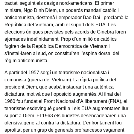
tractat, seguint els desigs nord-americans. El primer
ministre, Ngo Dinh Diem, un poderós mandarí catòlic i
anticomunista, destronà l’emperador Bao Dai i proclamà la
República del Vietnam, amb el suport dels EUA. Les
eleccions úniques previstes pels acords de Ginebra foren
ajornades indefinidament. Prop d’un milió de catòlics
fugiren de la República Democràtica de Vietnam i
s’instal·laren al sud, on constituïren l’espina dorsal del
règim anticomunista.
A partir del 1957 sorgí un terrorisme nacionalista i
comunista (guerra del Vietnam). La rígida política del
president Diem, que acabà instaurant una autèntica
dictadura, motivà que l’oposició augmentés. Al final del
1960 fou fundat el Front Nacional d’Alliberament (FNA), el
terrorisme esdevingué guerrilla i els EUA augmentaren llur
suport a Diem. El 1963 els budistes desencadenaren una
ofensiva general contra la dictadura. L’enfrontament fou
aprofitat per un grup de generals profrancesos vagament