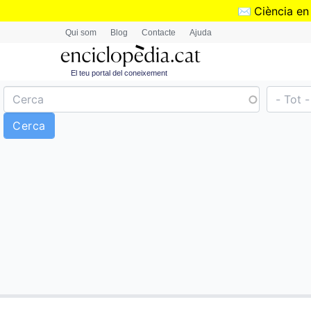
✉️
Ciència en
Qui som
Blog
Contacte
Ajuda
El teu portal del coneixement