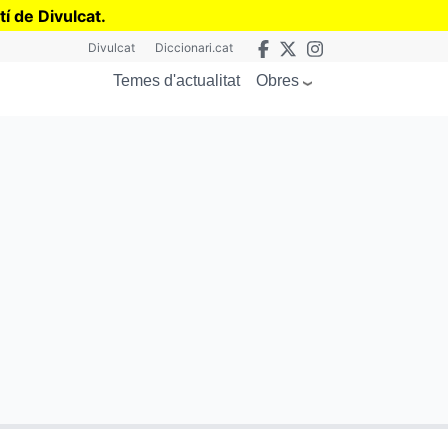
tí de Divulcat
.
Divulcat
Diccionari.cat
Obres
Temes d'actualitat