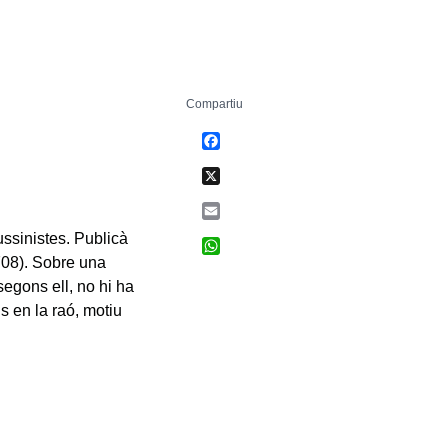
Compartiu
Facebook
X
Email
ssinistes. Publicà
WhatsApp
08). Sobre una
segons ell, no hi ha
is en la raó, motiu