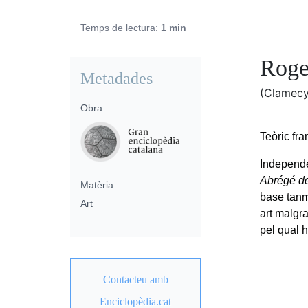
Temps de lectura:
1 min
Roge
Metadades
(Clamecy
Obra
Teòric fra
Independe
Abrégé de
Matèria
base tanma
Art
art malgra
pel qual h
Contacteu amb
Enciclopèdia.cat