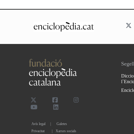
Segell
Diccio
l`Enci
Encicl
Avís legal
Galetes
Privacitat
|
Xarxes socials