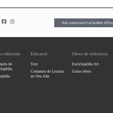
Vols subscriure't al butlletí d'En
s editorials
Educació
Obres de referència
naris de
Text
Enciclopèdia Art
clopèdia
Certamen de Lectura
Grans obres
opèdia
en Veu Alta