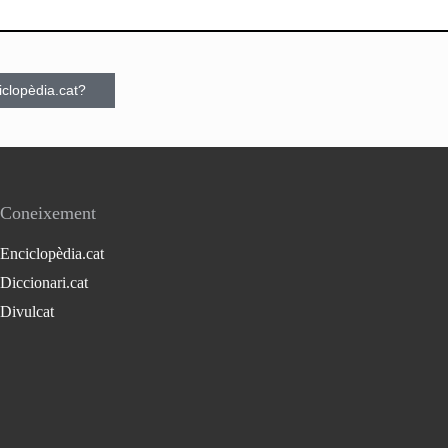
ciclopèdia.cat?
Coneixement
Enciclopèdia.cat
Diccionari.cat
Divulcat