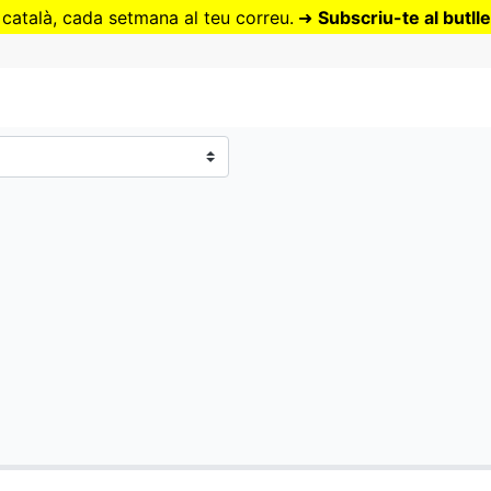
Vés
 català, cada setmana al teu correu.
➜
Subscriu-te al butlle
al
contingut