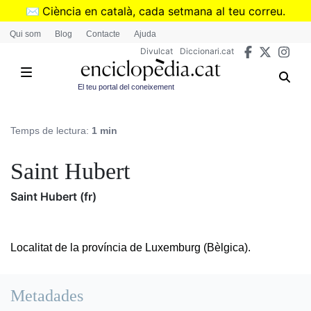
Vés
✉️
Ciència en català, cada setmana al teu correu.
al
➜
Subscriu-te al butlletí de Divulcat
.
Qui som
Blog
Contacte
Ajuda
contingut
Divulcat
Diccionari.cat
El teu portal del coneixement
Temps de lectura:
1 min
Saint Hubert
Saint Hubert (fr)
Localitat de la província de Luxemburg (Bèlgica).
Metadades