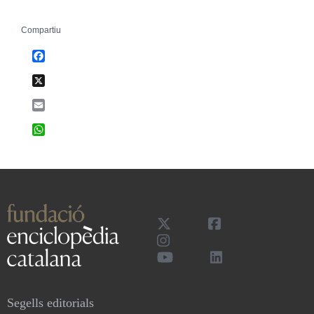
Compartiu
Facebook
X
Email
WhatsApp
Segells editorials