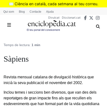
Vés
✉️
Ciència en català, cada setmana al teu correu.
al
➜
Subscriu-te al butlletí de Divulcat
.
Qui som
Blog
Contacte
Ajuda
contingut
Divulcat
Diccionari.cat
El teu portal del coneixement
Temps de lectura:
1 min
Sàpiens
Revista mensual catalana de divulgació històrica que
inicià la seva publicació el novembre del 2002.
Inclou temes i seccions ben diversos, que van des dels
reportatges de gran impacte fins als que recullen els
esdeveniments que han format part de la vida quotidiana