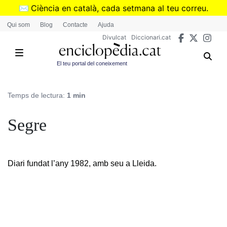
Vés
✉️
Ciència en català, cada setmana al teu correu.
al
➜
Subscriu-te al butlletí de Divulcat
.
Qui som
Blog
Contacte
Ajuda
contingut
Divulcat
Diccionari.cat
El teu portal del coneixement
Temps de lectura:
1 min
Segre
Diari fundat l’any 1982, amb seu a Lleida.