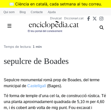
Vés
✉️
Ciència en català, cada setmana al teu correu.
al
➜
Subscriu-te al butlletí de Divulcat
.
Qui som
Blog
Contacte
Ajuda
contingut
Divulcat
Diccionari.cat
El teu portal del coneixement
Temps de lectura:
1 min
sepulcre de Boades
Sepulcre monumental romà prop de Boades, del terme
municipal de
Castellgalí
(Bages).
Té forma de temple d’una cel·la, de construcció rústica. Té
una planta aproximadament quadrada de 5,10 m per 4,60
m, i és cobert amb volta de mig punt. Fou excavat i