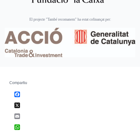
El projecte "També recomanem" ha estat cofinançat per:
Compartiu
Facebook
X
Email
WhatsApp