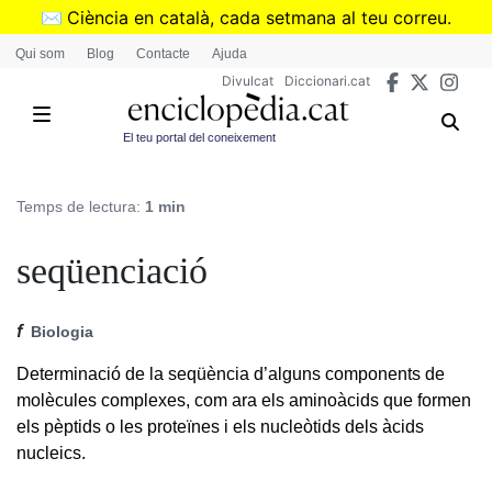
Vés
✉️
Ciència en català, cada setmana al teu correu.
al
➜
Subscriu-te al butlletí de Divulcat
.
Qui som
Blog
Contacte
Ajuda
contingut
Divulcat
Diccionari.cat
El teu portal del coneixement
Temps de lectura:
1 min
seqüenciació
f
Biologia
Determinació de la seqüència d’alguns components de
molècules complexes, com ara els aminoàcids que formen
els pèptids o les proteïnes i els nucleòtids dels àcids
nucleics.