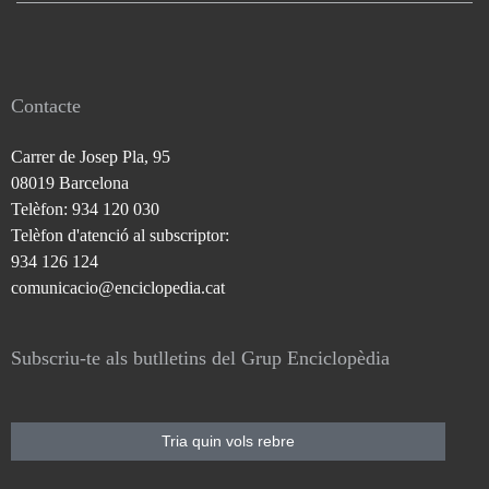
Contacte
Carrer de Josep Pla, 95
08019 Barcelona
Telèfon: 934 120 030
Telèfon d'atenció al subscriptor:
934 126 124
comunicacio@enciclopedia.cat
Subscriu-te als butlletins del Grup Enciclopèdia
Tria quin vols rebre