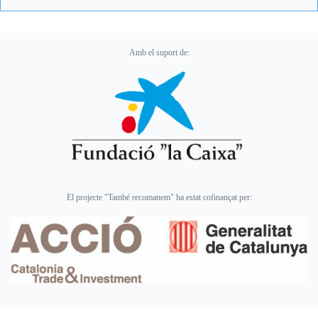
Amb el suport de:
El projecte "També recomanem" ha estat cofinançat per: