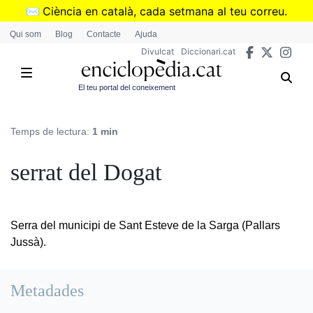
Vés
✉️
Ciència en català, cada setmana al teu correu.
al
➜
Subscriu-te al butlletí de Divulcat
.
Qui som
Blog
Contacte
Ajuda
contingut
Divulcat
Diccionari.cat
El teu portal del coneixement
Temps de lectura:
1 min
serrat del Dogat
Serra del municipi de Sant Esteve de la Sarga (Pallars
Jussà).
Metadades