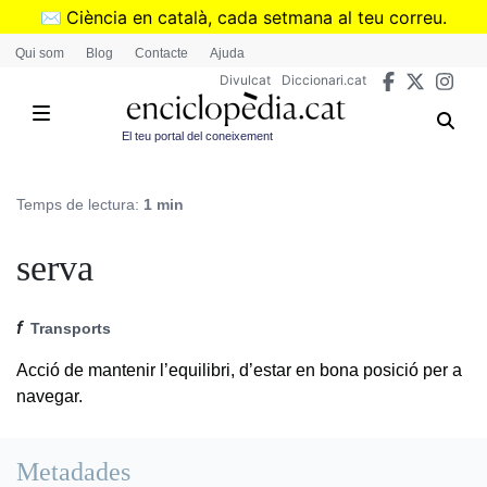
Vés
✉️
Ciència en català, cada setmana al teu correu.
al
➜
Subscriu-te al butlletí de Divulcat
.
Qui som
Blog
Contacte
Ajuda
contingut
Divulcat
Diccionari.cat
El teu portal del coneixement
Temps de lectura:
1 min
serva
f
Transports
Acció de mantenir l’equilibri, d’estar en bona posició per a
navegar.
Metadades