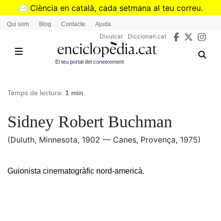
Vés
✉️
Ciència en català, cada setmana al teu correu.
al
➜
Subscriu-te al butlletí de Divulcat
.
Qui som
Blog
Contacte
Ajuda
contingut
Divulcat
Diccionari.cat
El teu portal del coneixement
Temps de lectura:
1 min
Sidney Robert Buchman
(Duluth, Minnesota, 1902 — Canes, Provença, 1975)
Guionista cinematogràfic nord-americà.