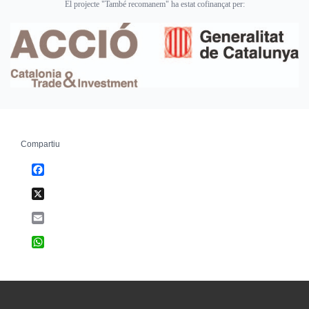
El projecte "També recomanem" ha estat cofinançat per:
Compartiu
Facebook
X
Email
WhatsApp