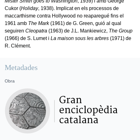
Mister Smith goes to Washington
, 1939) i amb George
Cukor (
Holiday
, 1938). Implicat en els processos de
maccarthisme contra Hollywood no reaparegué fins el
1961 amb
The Mark
(1961) de G. Green, guió al qual
seguiren
Cleopatra
(1963) de J.L. Mankiewicz,
The Group
(1966) de S. Lumet i
La maison sous les arbres
(1971) de
R. Clément.
Metadades
Obra