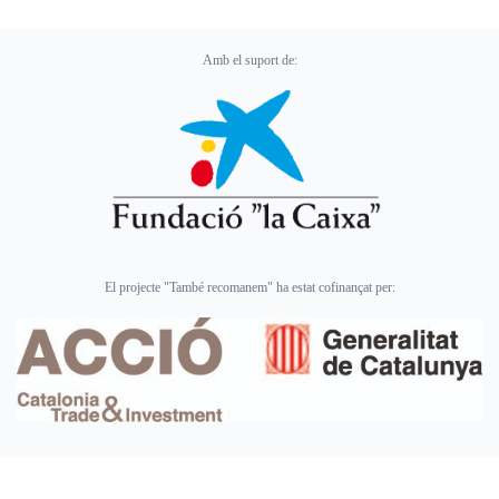
Amb el suport de:
El projecte "També recomanem" ha estat cofinançat per: