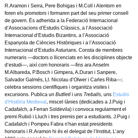
R.Aramon i Serra, Pere Bohigas i M.Coll i Alentorn en
foren els promotors i formaren part del seu primer consell
de govern. És adherida a la Federació Internacional
d’Associacions d’Estudis Clàssics, a l’Associació
Internacional d’Estudis Bizantins, a l’Associació
Espanyola de Ciències Històriques i a l’Associació
Internacional d’Estudis Asturians. Consta de membres
numeraris —doctors o llicenciats en les disciplines objecte
d’estudi—, així com honoraris —fins ara Anselm
M.Albareda, P.Bosch i Gimpera, A.Duran i Sanpere,
Salvador Galmés, Ll. Nicolau d’Olwer i Carles Riba—;
celebra sessions científiques i organitza visites i
excursions. Publica un
Butlletí
i uns
Treballs
, uns
Estudis
d'Història Medieval
, miscel·lànies (dedicades a J.Puig i
Cadafalch, a Ferran Soldevila) i convoca regularment el
premi Rubió i Lluch i tres premis per a estudiants. J.Puig i
Cadafalch i Pompeu Fabra n'han estat presidents
honoraris i R.Aramon hi és el delegat de l’Institut, L’any