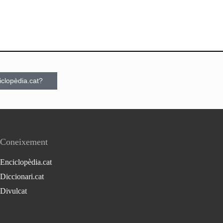
ciclopèdia.cat?
Coneixement
Enciclopèdia.cat
Diccionari.cat
Divulcat