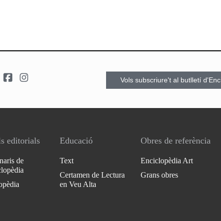
Vols subscriure't al butlletí d'En
s editorials
Educació
Obres de referència
naris de
Text
Enciclopèdia Art
clopèdia
Certamen de Lectura
Grans obres
opèdia
en Veu Alta