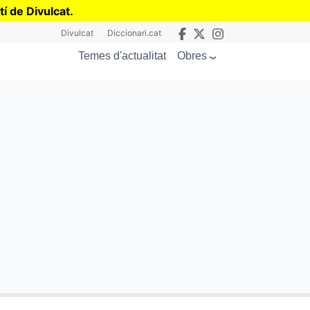
tí de Divulcat
.
Divulcat
Diccionari.cat
Obres
Temes d'actualitat