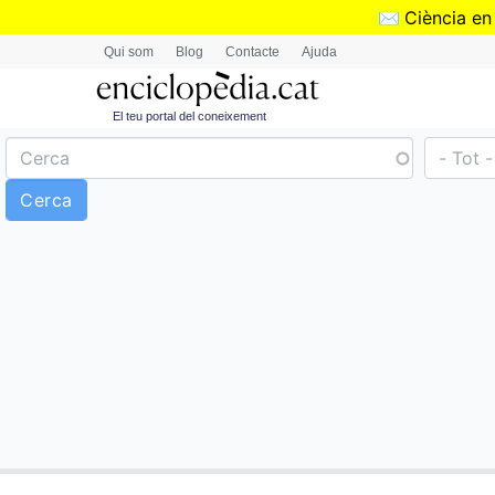
✉️
Ciència en
Qui som
Blog
Contacte
Ajuda
El teu portal del coneixement