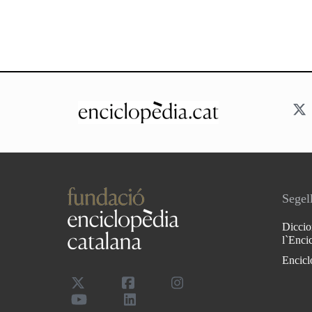
Segell
Diccio
l`Enci
Encicl