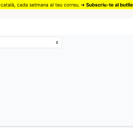
Vés
 català, cada setmana al teu correu.
➜
Subscriu-te al butlle
al
contingut