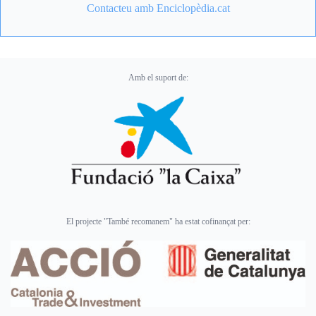
Contacteu amb Enciclopèdia.cat
Amb el suport de:
El projecte "També recomanem" ha estat cofinançat per: