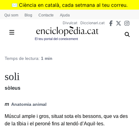
Vés
✉️
Ciència en català, cada setmana al teu correu.
al
➜
Subscriu-te al butlletí de Divulcat
.
Qui som
Blog
Contacte
Ajuda
contingut
Divulcat
Diccionari.cat
El teu portal del coneixement
Temps de lectura:
1 min
soli
sòleus
m
Anatomia animal
Múscul ample i gros, situat sota els bessons, que va des
de la tíbia i el peroné fins al tendó d’Aquil·les.