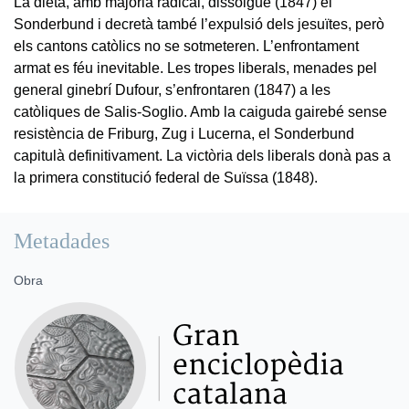
La dieta, amb majoria radical, dissolgué (1847) el
Sonderbund i decretà també l’expulsió dels jesuïtes, però
els cantons catòlics no se sotmeteren. L’enfrontament
armat es féu inevitable. Les tropes liberals, menades pel
general ginebrí Dufour, s’enfrontaren (1847) a les
catòliques de Salis-Soglio. Amb la caiguda gairebé sense
resistència de Friburg, Zug i Lucerna, el Sonderbund
capitulà definitivament. La victòria dels liberals donà pas a
la primera constitució federal de Suïssa (1848).
Metadades
Obra