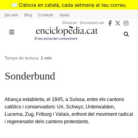
Vés
✉️
Ciència en català, cada setmana al teu correu.
al
➜
Subscriu-te al butlletí de Divulcat
.
Qui som
Blog
Contacte
Ajuda
contingut
Divulcat
Diccionari.cat
El teu portal del coneixement
Temps de lectura:
1 min
Sonderbund
Aliança establerta, el 1845, a Suïssa, entre els cantons
catòlics i conservadors: Uri, Schwyz, Unterwalden,
Lucerna, Zug, Friburg i Valais, enfront del moviment radical
i regenerador dels cantons protestants.