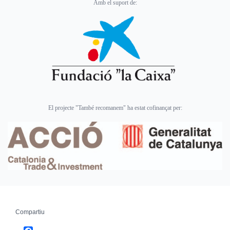
Amb el suport de:
El projecte "També recomanem" ha estat cofinançat per:
Compartiu