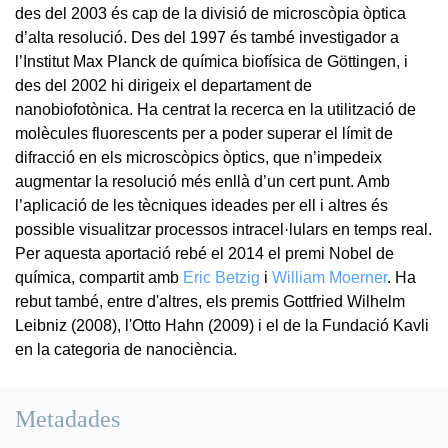
des del 2003 és cap de la divisió de microscòpia òptica
d’alta resolució. Des del 1997 és també investigador a
l’Institut Max Planck de química biofísica de Göttingen, i
des del 2002 hi dirigeix el departament de
nanobiofotònica. Ha centrat la recerca en la utilització de
molècules fluorescents per a poder superar el límit de
difracció en els microscòpics òptics, que n’impedeix
augmentar la resolució més enllà d’un cert punt. Amb
l’aplicació de les tècniques ideades per ell i altres és
possible visualitzar processos intracel·lulars en temps real.
Per aquesta aportació rebé el 2014 el premi Nobel de
química, compartit amb
Eric Betzig
i
William Moerner
. Ha
rebut també, entre d'altres, els premis Gottfried Wilhelm
Leibniz (2008), l'Otto Hahn (2009) i el de la Fundació Kavli
en la categoria de nanociència.
Metadades