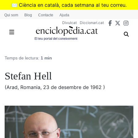
Vés
✉️
Ciència en català, cada setmana al teu correu.
al
➜
Subscriu-te al butlletí de Divulcat
.
Qui som
Blog
Contacte
Ajuda
contingut
Divulcat
Diccionari.cat
El teu portal del coneixement
Temps de lectura:
1 min
Stefan Hell
(Arad, Romania, 23 de desembre de 1962 )